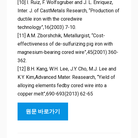
[10] I. Ruiz, F. Wolfsgruber and J. L. Enriquez,
Inter. J. of CastMetals Research, “Production of
ductile iron with the coredwire
technology”,16(2003) 7-10.
[11] A.M. Zborshchik, Metallurgist, “Cost-
effectiveness of de-sulfurizing pig iron with
magnesium-bearing cored wire”,45(2001) 360-
362.
[12] B.H. Kang, W.H. Lee, J.Y. Cho, M.J. Lee and
K.Y. Kim,Advanced Mater. Reasearch, “Yield of
alloying elements fedby cored wire into a
copper melt”,690-693(2013) 62-65
원문 바로가기