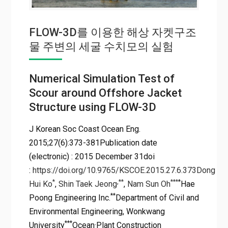
FLOW-3D를 이용한 해상 자켓구조
물 주변의 세굴 수치모의 실험
Numerical Simulation Test of
Scour around Offshore Jacket
Structure using FLOW-3D
J Korean Soc Coast Ocean Eng.
2015;27(6):373-381Publication date
(electronic) : 2015 December 31doi
:
https://doi.org/10.9765/KSCOE.2015.27.6.373
Dong
*
,
**
***
*
Hui Ko
,
Shin Taek Jeong
,
Nam Sun Oh
Hae
**
Poong Engineering Inc.
Department of Civil and
Environmental Engineering, Wonkwang
***
University
Ocean·Plant Construction