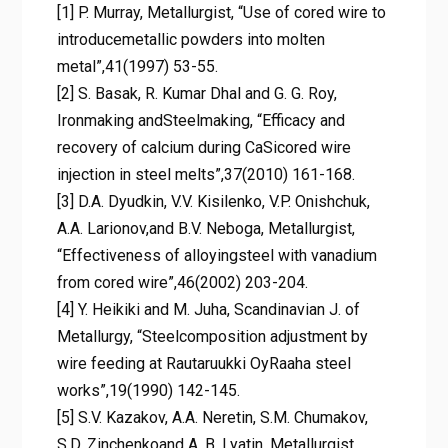
[1] P. Murray, Metallurgist, “Use of cored wire to
introducemetallic powders into molten
metal”,41(1997) 53-55.
[2] S. Basak, R. Kumar Dhal and G. G. Roy,
Ironmaking andSteelmaking, “Efficacy and
recovery of calcium during CaSicored wire
injection in steel melts”,37(2010) 161-168.
[3] D.A. Dyudkin, V.V. Kisilenko, V.P. Onishchuk,
A.A. Larionov,and B.V. Neboga, Metallurgist,
“Effectiveness of alloyingsteel with vanadium
from cored wire”,46(2002) 203-204.
[4] Y. Heikiki and M. Juha, Scandinavian J. of
Metallurgy, “Steelcomposition adjustment by
wire feeding at Rautaruukki OyRaaha steel
works”,19(1990) 142-145.
[5] S.V. Kazakov, A.A. Neretin, S.M. Chumakov,
S.D. Zinchenkoand A. B. Lyatin, Metallurgist,