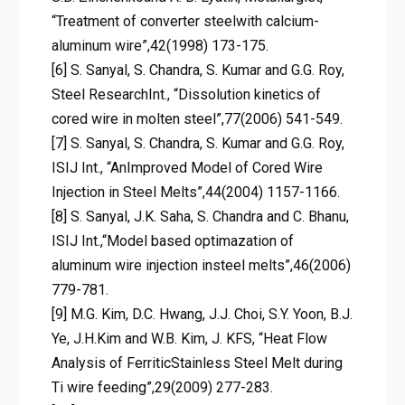
“Treatment of converter steelwith calcium-
aluminum wire”,42(1998) 173-175.
[6] S. Sanyal, S. Chandra, S. Kumar and G.G. Roy,
Steel ResearchInt., “Dissolution kinetics of
cored wire in molten steel”,77(2006) 541-549.
[7] S. Sanyal, S. Chandra, S. Kumar and G.G. Roy,
ISIJ Int., “AnImproved Model of Cored Wire
Injection in Steel Melts”,44(2004) 1157-1166.
[8] S. Sanyal, J.K. Saha, S. Chandra and C. Bhanu,
ISIJ Int.,“Model based optimazation of
aluminum wire injection insteel melts”,46(2006)
779-781.
[9] M.G. Kim, D.C. Hwang, J.J. Choi, S.Y. Yoon, B.J.
Ye, J.H.Kim and W.B. Kim, J. KFS, “Heat Flow
Analysis of FerriticStainless Steel Melt during
Ti wire feeding”,29(2009) 277-283.