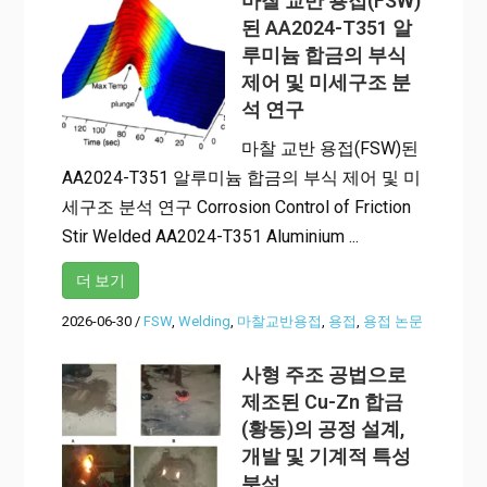
마찰 교반 용접(FSW)
된 AA2024-T351 알
루미늄 합금의 부식
제어 및 미세구조 분
석 연구
마찰 교반 용접(FSW)된
AA2024-T351 알루미늄 합금의 부식 제어 및 미
세구조 분석 연구 Corrosion Control of Friction
Stir Welded AA2024-T351 Aluminium ...
더 보기
2026-06-30
/
FSW
,
Welding
,
마찰교반용접
,
용접
,
용접 논문
사형 주조 공법으로
제조된 Cu-Zn 합금
(황동)의 공정 설계,
개발 및 기계적 특성
분석