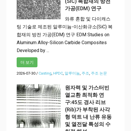
(SiC) 복합재의 방전
가공(EDM) 연구
와류 혼합 및 다이캐스
팅 기술로 제조된 알루미늄-이산화규소(SiC) 복
합재의 방전 가공(EDM) 연구 EDM Studies on
Aluminum Alloy-Silicon Carbide Composites
Developed by ...
더 보기
2026-07-30
/
Casting
,
HPDC
,
알루미늄
,
주조
,
주조 논문
원자력 및 가스터빈
열교환 최적화 연
구:45도 경사 리브
(Rib)가 부착된 사각
형 덕트 내 난류 유동
및 열전달 특성의 수