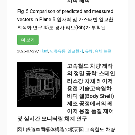
치적 해석
Fig. 5 Comparison of predicted and measured
vectors in Plane B 원자력 및 가스터빈 열교환
최적화 연구:45도 경사 리브(Rib)가 부착된 ...
더 보기
2026-07-29
/
Fluid
,
난류유동
,
열교환기
,
유체
,
유체 논문
고속철도 차량 제작
의 정밀 공학: 스테인
리스강 차체 레이저
용접 기술고속열차
바디 쉘(Body Shell)
제조 공정에서의 레
이저 용접 품질 제어
및 실시간 모니터링 체계 연구
図1 鉄道車両構体構造の概要図 고속철도 차량