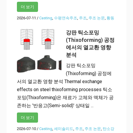
더 보기
2026-07-11
/
Casting
,
수평연속주조
,
주조
,
주조 논문
,
황동
강판 틱소포밍
(Thixoforming) 공정
에서의 열교환 영향
분석
강판 틱소포밍
(Thixoforming) 공정에
서의 열교환 영향 분석 Thermal exchange
effects on steel thixoforming processes 틱소
포밍(Thixoforming)은 재료가 고체와 액체가 공
존하는 '반응고(Semi-solid)' 상태일 ...
더 보기
2026-07-10
/
Casting
,
세미솔리드
,
주조
,
주조 논문
,
탄소강