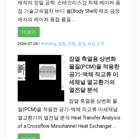
제작의 정밀 공학: 스테인리스강 차체 레이저 용
접 기술고속열차 바디 쉘(Body Shell) 제조 공정
에서의 레이저 용접 품질 ...
더 보기
2026-07-28
/
Welding
,
결함
,
변형
,
용접
,
용접 논문
잠열 축열용 상변화
물질(PCM)을 적용한
공기-액체 직교류 미
세채널 열교환기의
열전달 분석
잠열 축열용 상변화 물
질(PCM)을 적용한 공기-액체 직교류 미세채널
열교환기의 열전달 분석 Heat Transfer Analysis
of a Crossflow Minichannel Heat Exchanger ...
더 보기