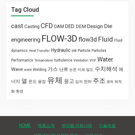
Tag Cloud
CFD
cast
Die
DED
Design
Casting
DAM
DEM
FLOW-3D
Fluid
flow3d
engineering
Fluid
Hydraulic
Particle
dynamics
ink
Particles
Heat Transfer
Water
Performance
turbulence
VOF
Temperature
Validation
수치해석
가스
Wave
난류
에
weld
Welding
논문
미세
밀도
유체
주조
열
응고
너지
온도
용접
전하
입자
최적
중력
화
환경
HOME
제품소개
분야별 적용사례
기술자료