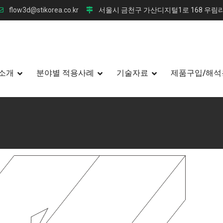
flow3d@stikorea.co.kr
서울시 금천구 가산디지털1로 168 우림라
소개
분야별 적용사례
기술자료
제품구입/해석