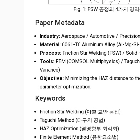
Fig. 1: FSW 공정의 4가지 영역(B
Paper Metadata
Industry:
Aerospace / Automotive / Precision
Material:
6061-T6 Aluminum Alloy (Al-Mg-Si-
Process:
Friction Stir Welding (FSW) / Solid-
Tools:
FEM (COMSOL Multiphysics) / Taguchi 
Variance)
Objective:
Minimizing the HAZ distance to th
parameter optimization.
Keywords
Friction Stir Welding (마찰 교반 용접)
Taguchi Method (타구치 공법)
HAZ Optimization (열영향부 최적화)
Finite Element Method (유한요소법)