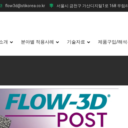
flow3d@stikorea.co.kr
서울시 금천구 가산디지털1로 168 우림라
소개
분야별 적용사례
기술자료
제품구입/해석