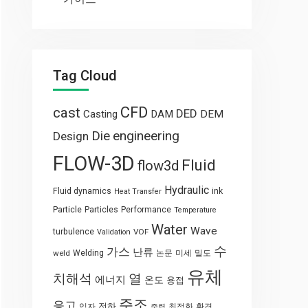
Tag Cloud
CFD
cast
DED
Casting
DAM
DEM
engineering
Die
Design
FLOW-3D
Fluid
flow3d
Hydraulic
Fluid dynamics
ink
Heat Transfer
Particle
Particles
Performance
Temperature
Water
Wave
turbulence
VOF
Validation
수
가스
난류
weld
Welding
논문
미세
밀도
유체
열
치해석
에너지
온도
용접
주조
응고
전하
입자
최적화
환경
중력