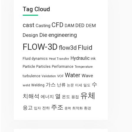
Tag Cloud
CFD
cast
DED
Casting
DAM
DEM
engineering
Die
Design
FLOW-3D
Fluid
flow3d
Hydraulic
Fluid dynamics
ink
Heat Transfer
Particle
Particles
Performance
Temperature
Water
Wave
turbulence
VOF
Validation
수
가스
난류
weld
Welding
논문
미세
밀도
유체
열
치해석
에너지
온도
용접
주조
응고
전하
입자
최적화
환경
중력