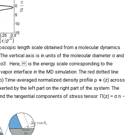
icroscopic length scale obtained from a molecular dynamics
he vertical axis is in units of the molecular diameter σ and
σ3 . Here,  is the energy scale corresponding to the
-vapor interface in the MD simulation. The red dotted line
 (b) Time-averaged normalized density profile ρ ∗ (z) across
exerted by the left part on the right part of the system. The
nd the tangential components of stress tensor: Π(z) = σ n −