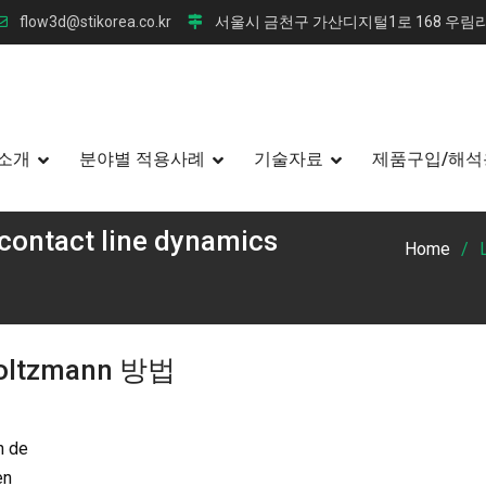
flow3d@stikorea.co.kr
서울시 금천구 가산디지털1로 168 우림라
소개
분야별 적용사례
기술자료
제품구입/해석
contact line dynamics
Home
oltzmann 방법
n de
en