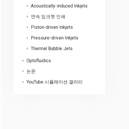
Acoustically-induced Inkjets
연속 잉크젯 인쇄
Piston-driven Inkjets
Pressure-driven Inkjets
Thermal Bubble Jets
Optofluidics
논문
YouTube 시뮬레이션 갤러리