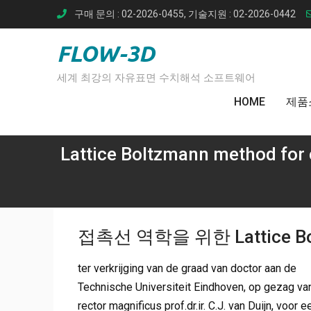
Skip
구매 문의 : 02-2026-0455, 기술지원 : 02-2026-0442
to
content
FLOW-3D
세계 최강의 자유표면 수치해석 소프트웨어
HOME
제품
Lattice Boltzmann method for 
접촉선 역학을 위한 Lattice B
ter verkrijging van de graad van doctor aan de
Technische Universiteit Eindhoven, op gezag va
rector magnificus prof.dr.ir. C.J. van Duijn, voor e