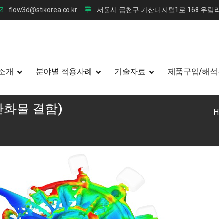
flow3d@stikorea.co.kr
서울시 금천구 가산디지털1로 168 우림라
소개
분야별 적용사례
기술자료
제품구입/해석
표면산화물 결함)
H