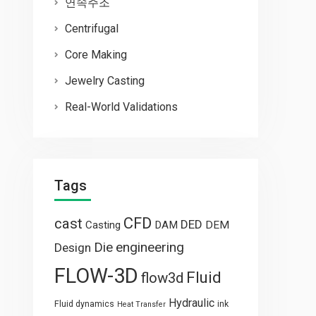
연속주조
Centrifugal
Core Making
Jewelry Casting
Real-World Validations
Tags
CFD
cast
DED
Casting
DAM
DEM
engineering
Die
Design
FLOW-3D
Fluid
flow3d
Hydraulic
Fluid dynamics
ink
Heat Transfer