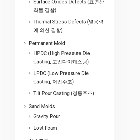
Surface Oxides Defects (표면산
화물 결함)
Thermal Stress Defects (열응력
에 의한 결함)
Permanent Mold
HPDC (High Pressure Die
Casting, 고압다이캐스팅)
LPDC (Low Pressure Die
Casting, 저압주조)
Tilt Pour Casting (경동주조)
Sand Molds
Gravity Pour
Lost Foam