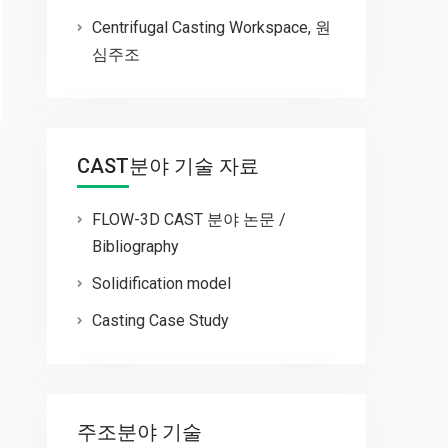
Centrifugal Casting Workspace, 원
심주조
CAST분야 기술 자료
FLOW-3D CAST 분야 논문 /
Bibliography
Solidification model
Casting Case Study
주조분야 기술