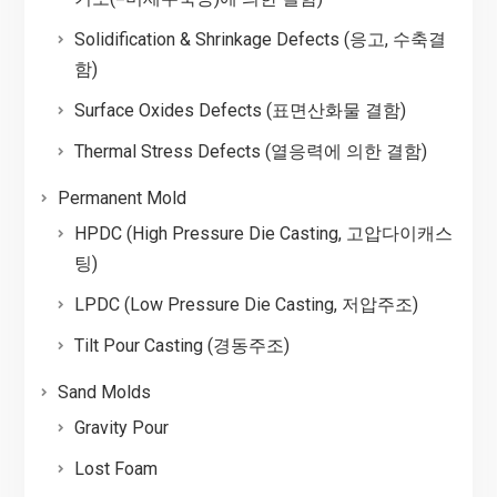
Solidification & Shrinkage Defects (응고, 수축결
함)
Surface Oxides Defects (표면산화물 결함)
Thermal Stress Defects (열응력에 의한 결함)
Permanent Mold
HPDC (High Pressure Die Casting, 고압다이캐스
팅)
LPDC (Low Pressure Die Casting, 저압주조)
Tilt Pour Casting (경동주조)
Sand Molds
Gravity Pour
Lost Foam