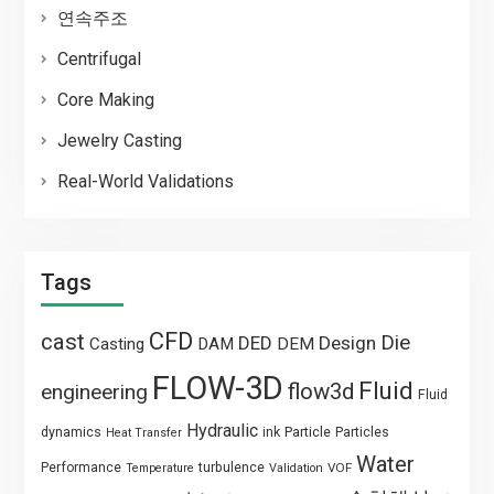
연속주조
Centrifugal
Core Making
Jewelry Casting
Real-World Validations
Tags
CFD
cast
Die
DED
Design
Casting
DAM
DEM
FLOW-3D
Fluid
flow3d
engineering
Fluid
Hydraulic
Particle
dynamics
ink
Particles
Heat Transfer
Water
Performance
turbulence
VOF
Temperature
Validation