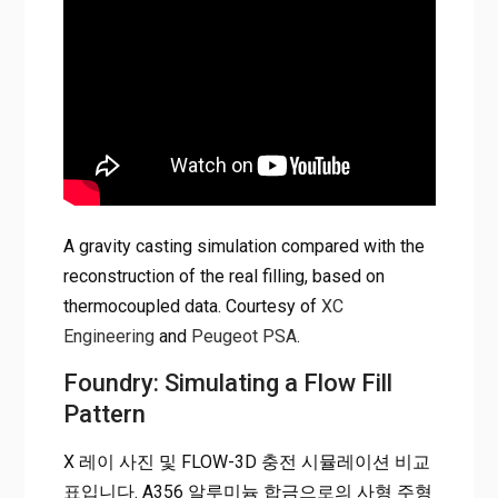
A gravity casting simulation compared with the
reconstruction of the real filling, based on
thermocoupled data. Courtesy of
XC
Engineering
and
Peugeot PSA
.
Foundry: Simulating a Flow Fill
Pattern
X 레이 사진 및 FLOW-3D 충전 시뮬레이션 비교
표입니다. A356 알루미늄 합금으로의 사형 주형