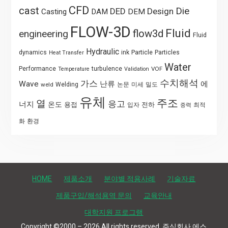
CFD
cast
Die
DED
Design
Casting
DAM
DEM
FLOW-3D
Fluid
flow3d
engineering
Fluid
Hydraulic
Particle
dynamics
ink
Particles
Heat Transfer
Water
Performance
turbulence
VOF
Temperature
Validation
수치해석
가스
Wave
난류
에
weld
Welding
논문
미세
밀도
유체
주조
열
응고
너지
온도
용접
전하
입자
최적
중력
화
환경
HOME
제품소개
분야별 적용사례
기술자료
제품구입/해석용역 문의
교육안내
대학지원 프로그램
Copyright ©2000 – 2026 All rights reserved. 주식회사 에스