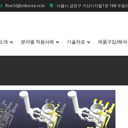
flow3d@stikorea.co.kr
서울시 금천구 가산디지털1로 168 우림라
소개
분야별 적용사례
기술자료
제품구입/해석