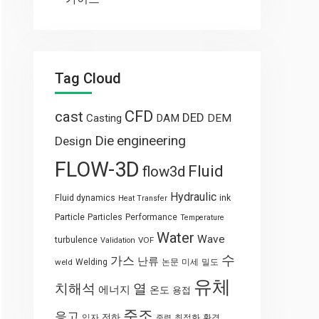
Tag Cloud
CFD
cast
DED
Casting
DAM
DEM
engineering
Die
Design
FLOW-3D
Fluid
flow3d
Hydraulic
Fluid dynamics
ink
Heat Transfer
Particle
Particles
Performance
Temperature
Water
Wave
turbulence
VOF
Validation
수
가스
난류
weld
Welding
논문
미세
밀도
유체
열
치해석
에너지
온도
용접
주조
응고
전하
입자
최적화
환경
중력