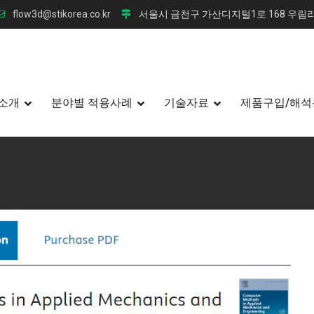
flow3d@stikorea.co.kr
서울시 금천구 가산디지털1로 168 우림라
소개
분야별 적용사례
기술자료
제품구입/해석