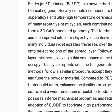
Binder jet 3D printing (BJ3DP) is a powder bed 
fabricating geometrically complex components f
superalloys and ultra-high temperature ceramics [1
of many repetitive print cycles, each contributi
form a 3D CAD-specified geometry. The feedstock
and then spread into a thin layer by a counter-rot
many individual inkjet nozzles traverses over t
onto select regions of the spread layer. Followi
layer thickness, leaving a thin void space at the
occupy. This cycle repeats until the full geomet
methods follow a similar procedure, except they
and fuse the powder material. Compared to PBF, b
faster build rates, enhanced scalability for lar
costs, and a wider selection of suitable feedstoc
possess inferior mechanical properties and redu
adoption of BJ3DP to fabricate high-performan
the aerospace and defense sectors, is continge