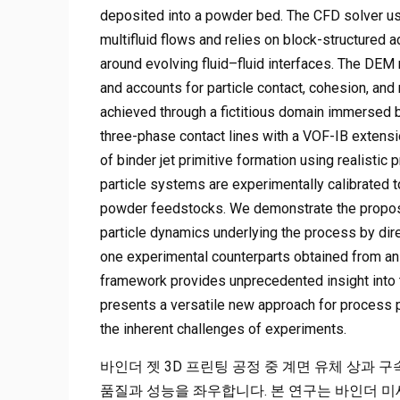
deposited into a powder bed. The CFD solver us
multifluid flows and relies on block-structured 
around evolving fluid–fluid interfaces. The DE
and accounts for particle contact, cohesion, and
achieved through a fictitious domain immersed 
three-phase contact lines with a VOF-IB extensi
of binder jet primitive formation using realisti
particle systems are experimentally calibrated t
powder feedstocks. We demonstrate the proposed
particle dynamics underlying the process by dir
one experimental counterparts obtained from an 
framework provides unprecedented insight into 
presents a versatile new approach for process p
the inherent challenges of experiments.
바인더 젯 3D 프린팅 공정 중 계면 유체 상과 
품질과 성능을 좌우합니다. 본 연구는 바인더 미