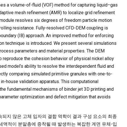
es a volume-of-fluid (VOF) method for capturing liquid–gas
adaptive mesh refinement (AMR) to localize grid refinement
M module resolves six degrees of freedom particle motion
 rolling resistance. Fully-resolved CFD-DEM coupling is
boundary (IB) approach. An improved method for enforcing
on technique is introduced. We present several simulations
c process parameters and material properties. The DEM
o reproduce the cohesion behavior of physical nickel alloy
 model’s ability to resolve the interdependent fluid and
ectly comparing simulated primitive granules with one-to-
in-house validation apparatus. This computational
the fundamental mechanisms of binder jet 3D printing and
arameter optimization and defect mitigation that avoids
구속되지 않은 고체 입자의 결합 역학이 결과 구성 요소의 최종
세액적이 분말층에 증착될 때 발생하는 복잡한 계면 유체-입