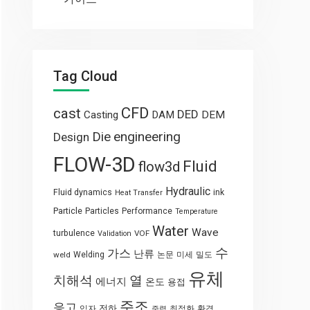
Tag Cloud
CFD
cast
DED
Casting
DAM
DEM
engineering
Die
Design
FLOW-3D
Fluid
flow3d
Hydraulic
Fluid dynamics
ink
Heat Transfer
Particle
Particles
Performance
Temperature
Water
Wave
turbulence
VOF
Validation
수
가스
난류
weld
Welding
논문
미세
밀도
유체
열
치해석
에너지
온도
용접
주조
응고
전하
입자
최적화
환경
중력