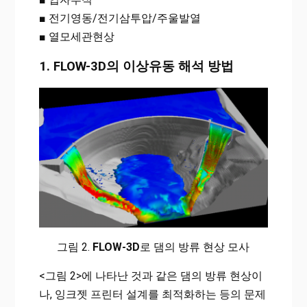
■ 전기영동/전기삼투압/주울발열
■ 열모세관현상
1.
FLOW-3D
의 이상유동 해석 방법
그림 2.
FLOW-3D
로 댐의 방류 현상 모사
<그림 2>에 나타난 것과 같은 댐의 방류 현상이
나, 잉크젯 프린터 설계를 최적화하는 등의 문제