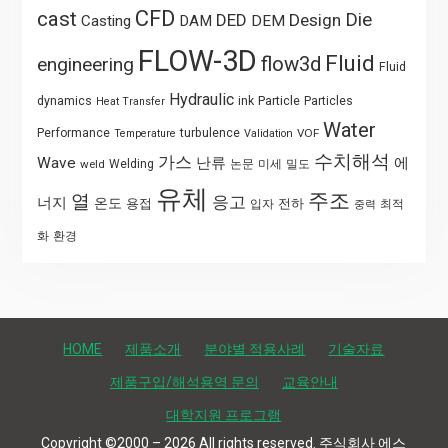
CFD
cast
Die
DED
Design
Casting
DAM
DEM
FLOW-3D
Fluid
flow3d
engineering
Fluid
Hydraulic
Particle
dynamics
ink
Particles
Heat Transfer
Water
Performance
turbulence
VOF
Temperature
Validation
수치해석
가스
Wave
난류
에
weld
Welding
논문
미세
밀도
유체
주조
열
응고
너지
온도
용접
전하
입자
최적
중력
화
환경
HOME
제품소개
분야별 적용사례
기술자료
제품구입/해석용역 문의
교육안내
대학지원 프로그램
Copyright ©2000 – 2026 All rights reserved. 주식회사 에스