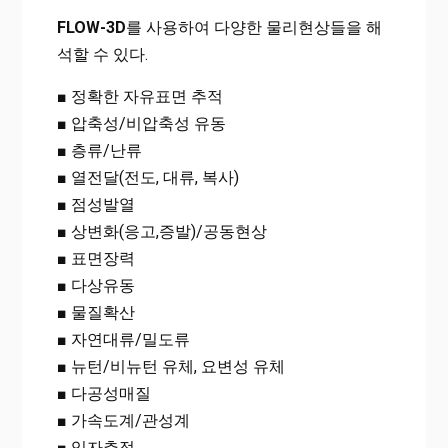
FLOW-3D
를 사용하여 다양한 물리현상들을 해
석할 수 있다.
■ 정확한 자유표면 추적
■ 압축성/비압축성 유동
■ 층류/난류
■ 열전달(전도, 대류, 복사)
■ 점성발열
■ 상변화(응고,증발)/공동현상
■ 표면장력
■ 다상유동
■ 물질확산
■ 자연대류/밀도류
■ 뉴턴/비뉴턴 유체, 요변성 유체
■ 다공성매질
■ 가속도계/관성계
■ 입자추적