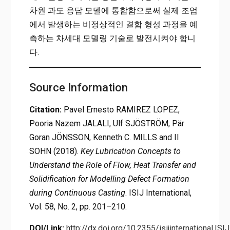
차원 과도 응답 모델에 통합함으로써 실제 조업
에서 발생하는 비정상적인 결함 형성 과정을 예
측하는 차세대 모델링 기술로 발전시켜야 합니
다.
Source Information
Citation:
Pavel Ernesto RAMIREZ LOPEZ,
Pooria Nazem JALALI, Ulf SJÖSTRÖM, Pär
Goran JÖNSSON, Kenneth C. MILLS and Il
SOHN (2018).
Key Lubrication Concepts to
Understand the Role of Flow, Heat Transfer and
Solidification for Modelling Defect Formation
during Continuous Casting
. ISIJ International,
Vol. 58, No. 2, pp. 201–210.
DOI/Link:
http://dx.doi.org/10.2355/isijinternational.ISI