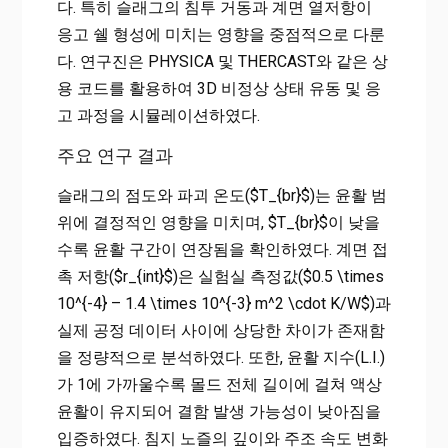
다. 특히 슬래그의 침투 거동과 계면 열저항이
응고 쉘 형성에 미치는 영향을 중점적으로 다룬
다. 연구진은 PHYSICA 및 THERCAST와 같은 상
용 코드를 활용하여 3D 비정상 상태 유동 및 응
고 과정을 시뮬레이션하였다.
주요 연구 결과
슬래그의 점도와 파괴 온도($T_{br}$)는 윤활 범
위에 결정적인 영향을 미치며, $T_{br}$이 낮을
수록 윤활 구간이 연장됨을 확인하였다. 계면 접
촉 저항($r_{int}$)은 실험실 측정값($0.5 \times
10^{-4} – 1.4 \times 10^{-3} m^2 \cdot K/W$)과
실제 공정 데이터 사이에 상당한 차이가 존재함
을 정량적으로 분석하였다. 또한, 윤활 지수(L.I.)
가 1에 가까울수록 몰드 전체 길이에 걸쳐 액상
윤활이 유지되어 결함 발생 가능성이 낮아짐을
입증하였다. 침지 노즐의 깊이와 주조 속도 변화