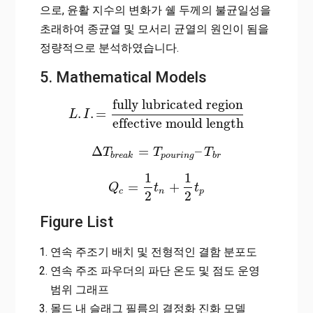
으로, 윤활 지수의 변화가 쉘 두께의 불균일성을
초래하여 종균열 및 모서리 균열의 원인이 됨을
정량적으로 분석하였습니다.
5. Mathematical Models
fully lubricated region
.
.
=
L
L
.
I
.
=
I
fully lubricated region
effective mould length
effective mould length
Δ
=
–
Δ
T
T
b
r
e
a
k
=
T
T
p
o
u
r
i
n
g
–
T
b
T
r
b
r
e
a
k
p
o
u
r
i
n
g
b
r
1
1
=
+
Q
Q
c
=
1
2
t
t
n
+
1
2
t
p
t
c
n
p
2
2
Figure List
연속 주조기 배치 및 전형적인 결함 분포도
연속 주조 파우더의 파단 온도 및 점도 운영
범위 그래프
몰드 내 슬래그 필름의 결정화 진화 모델