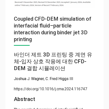
Coupled CFD-DEM simulation of
interfacial fluid–particle
interaction during binder jet 3D
printing
바인더 제트 3D 프린팅 중 계면 유
체-입자 상호 작용에 대한 CFD-
DEM 결합 시뮬레이션
Joshua J. Wagner, C. Fred Higgs III
https://doi.org/10.1016/j.cma.2024.116747
Abstract