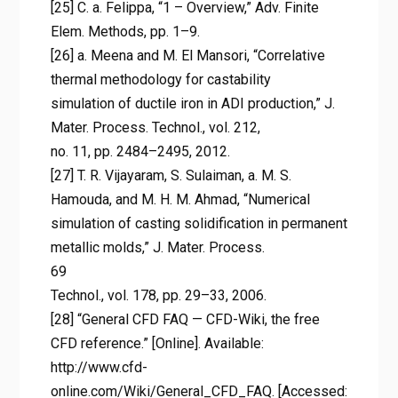
[25] C. a. Felippa, “1 – Overview,” Adv. Finite
Elem. Methods, pp. 1–9.
[26] a. Meena and M. El Mansori, “Correlative
thermal methodology for castability
simulation of ductile iron in ADI production,” J.
Mater. Process. Technol., vol. 212,
no. 11, pp. 2484–2495, 2012.
[27] T. R. Vijayaram, S. Sulaiman, a. M. S.
Hamouda, and M. H. M. Ahmad, “Numerical
simulation of casting solidification in permanent
metallic molds,” J. Mater. Process.
69
Technol., vol. 178, pp. 29–33, 2006.
[28] “General CFD FAQ — CFD-Wiki, the free
CFD reference.” [Online]. Available:
http://www.cfd-
online.com/Wiki/General_CFD_FAQ. [Accessed: