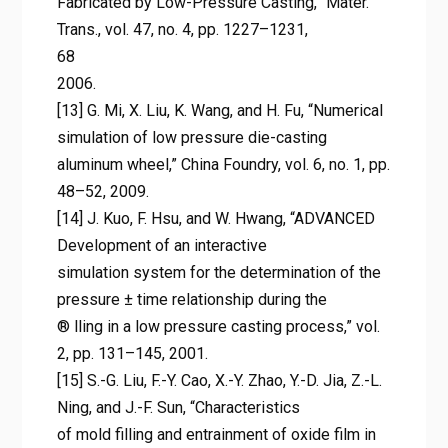
Fabricated by Low-Pressure Casting,” Mater.
Trans., vol. 47, no. 4, pp. 1227–1231,
68
2006.
[13] G. Mi, X. Liu, K. Wang, and H. Fu, “Numerical
simulation of low pressure die-casting
aluminum wheel,” China Foundry, vol. 6, no. 1, pp.
48–52, 2009.
[14] J. Kuo, F. Hsu, and W. Hwang, “ADVANCED
Development of an interactive
simulation system for the determination of the
pressure ± time relationship during the
® lling in a low pressure casting process,” vol.
2, pp. 131–145, 2001.
[15] S.-G. Liu, F.-Y. Cao, X.-Y. Zhao, Y.-D. Jia, Z.-L.
Ning, and J.-F. Sun, “Characteristics
of mold filling and entrainment of oxide film in