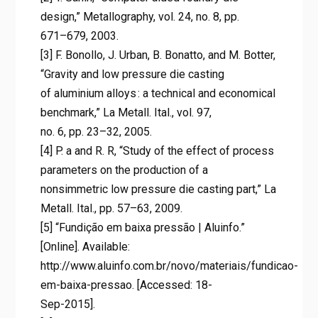
design,” Metallography, vol. 24, no. 8, pp.
671–679, 2003.
[3] F. Bonollo, J. Urban, B. Bonatto, and M. Botter,
“Gravity and low pressure die casting
of aluminium alloys : a technical and economical
benchmark,” La Metall. Ital., vol. 97,
no. 6, pp. 23–32, 2005.
[4] P. a and R. R, “Study of the effect of process
parameters on the production of a
nonsimmetric low pressure die casting part,” La
Metall. Ital., pp. 57–63, 2009.
[5] “Fundição em baixa pressão | Aluinfo.”
[Online]. Available:
http://www.aluinfo.com.br/novo/materiais/fundicao-
em-baixa-pressao. [Accessed: 18-
Sep-2015].