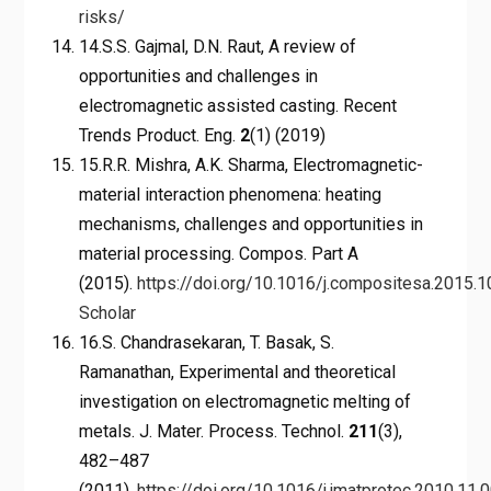
risks/
14.S.S. Gajmal, D.N. Raut, A review of
opportunities and challenges in
electromagnetic assisted casting. Recent
Trends Product. Eng.
2
(1) (2019)
15.R.R. Mishra, A.K. Sharma, Electromagnetic-
material interaction phenomena: heating
mechanisms, challenges and opportunities in
material processing. Compos. Part A
(2015).
https://doi.org/10.1016/j.compositesa.2015.1
Scholar
16.S. Chandrasekaran, T. Basak, S.
Ramanathan, Experimental and theoretical
investigation on electromagnetic melting of
metals. J. Mater. Process. Technol.
211
(3),
482–487
(2011).
https://doi.org/10.1016/j.jmatprotec.2010.11.