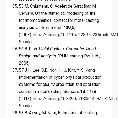
55.M. Chiumenti, C. Agelet de Saracibar, M.
Cervera, On the numerical modeling of the
thermomechanical contact for metal casting
analysis. J. Heat Transf.
130
(6),
(2008).
https://doi.org/10.1115/1.2897923
Article
MA
Scholar
56.B. Ravi,
Metal Casting: Computer-Aided
Design and Analysis
. (PHI Learning Pvt. Ltd.,
2005)
57.J.H. Lee, S.D. Noh, H.-J. Kim, Y.-S. Kang,
Implementation of cyber-physical production
systems for quality prediction and operation
control in metal casting. Sensors
18
, 1428
(2018).
https://doi.org/10.3390/s18051428
ADS
Artic
Scholar
58.B. Aksoy, M. Koru, Estimation of casting