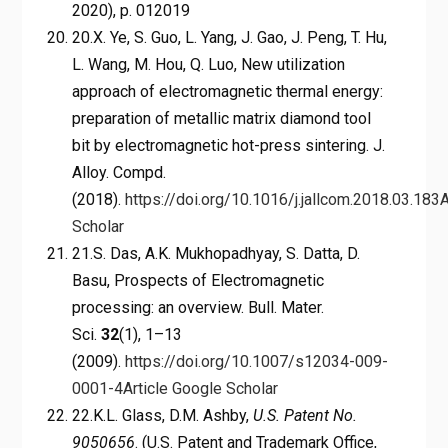
2020), p. 012019
20.X. Ye, S. Guo, L. Yang, J. Gao, J. Peng, T. Hu,
L. Wang, M. Hou, Q. Luo, New utilization
approach of electromagnetic thermal energy:
preparation of metallic matrix diamond tool
bit by electromagnetic hot-press sintering. J.
Alloy. Compd.
(2018).
https://doi.org/10.1016/j.jallcom.2018.03.183
A
Scholar
21.S. Das, A.K. Mukhopadhyay, S. Datta, D.
Basu, Prospects of Electromagnetic
processing: an overview. Bull. Mater.
Sci.
32
(1), 1–13
(2009).
https://doi.org/10.1007/s12034-009-
0001-4
Article
Google Scholar
22.K.L. Glass, D.M. Ashby,
U.S. Patent No.
9050656
. (U.S. Patent and Trademark Office,