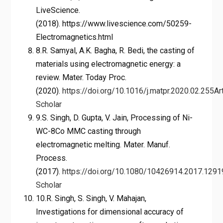
LiveScience.
(2018). https://www.livescience.com/50259-
Electromagnetics.html
8.R. Samyal, A.K. Bagha, R. Bedi, the casting of
materials using electromagnetic energy: a
review. Mater. Today Proc.
(2020).
https://doi.org/10.1016/j.matpr.2020.02.255
Ar
Scholar
9.S. Singh, D. Gupta, V. Jain, Processing of Ni-
WC-8Co MMC casting through
electromagnetic melting. Mater. Manuf.
Process.
(2017).
https://doi.org/10.1080/10426914.2017.129
Scholar
10.R. Singh, S. Singh, V. Mahajan,
Investigations for dimensional accuracy of