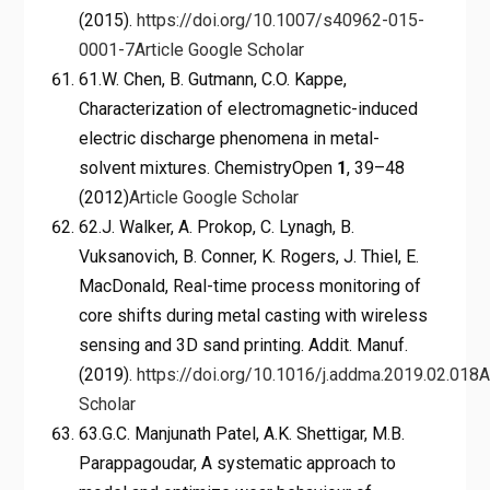
(2015).
https://doi.org/10.1007/s40962-015-
0001-7
Article
Google Scholar
61.W. Chen, B. Gutmann, C.O. Kappe,
Characterization of electromagnetic-induced
electric discharge phenomena in metal-
solvent mixtures. ChemistryOpen
1
, 39–48
(2012)
Article
Google Scholar
62.J. Walker, A. Prokop, C. Lynagh, B.
Vuksanovich, B. Conner, K. Rogers, J. Thiel, E.
MacDonald, Real-time process monitoring of
core shifts during metal casting with wireless
sensing and 3D sand printing. Addit. Manuf.
(2019).
https://doi.org/10.1016/j.addma.2019.02.018
A
Scholar
63.G.C. Manjunath Patel, A.K. Shettigar, M.B.
Parappagoudar, A systematic approach to