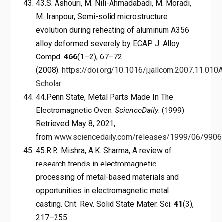
43.S. Ashouri, M. Nili-Ahmadabadi, M. Moradi,
M. Iranpour, Semi-solid microstructure
evolution during reheating of aluminum A356
alloy deformed severely by ECAP. J. Alloy.
Compd.
466
(1–2), 67–72
(2008).
https://doi.org/10.1016/j.jallcom.2007.11.010
A
Scholar
44.Penn State, Metal Parts Made In The
Electromagnetic Oven.
ScienceDaily
. (1999)
Retrieved May 8, 2021,
from
www.sciencedaily.com/releases/1999/06/990
45.R.R. Mishra, A.K. Sharma, A review of
research trends in electromagnetic
processing of metal-based materials and
opportunities in electromagnetic metal
casting. Crit. Rev. Solid State Mater. Sci.
41
(3),
217–255