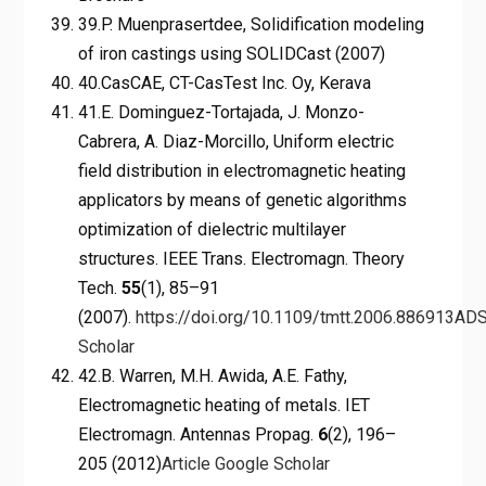
39.P. Muenprasertdee, Solidification modeling
of iron castings using SOLIDCast (2007)
40.CasCAE, CT-CasTest Inc. Oy, Kerava
41.E. Dominguez-Tortajada, J. Monzo-
Cabrera, A. Diaz-Morcillo, Uniform electric
field distribution in electromagnetic heating
applicators by means of genetic algorithms
optimization of dielectric multilayer
structures. IEEE Trans. Electromagn. Theory
Tech.
55
(1), 85–91
(2007).
https://doi.org/10.1109/tmtt.2006.886913
AD
Scholar
42.B. Warren, M.H. Awida, A.E. Fathy,
Electromagnetic heating of metals. IET
Electromagn. Antennas Propag.
6
(2), 196–
205 (2012)
Article
Google Scholar