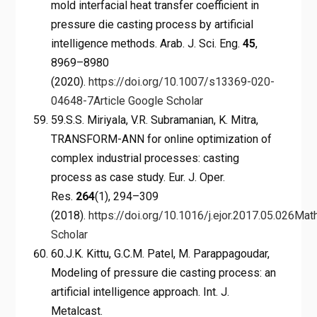
mold interfacial heat transfer coefficient in
pressure die casting process by artificial
intelligence methods. Arab. J. Sci. Eng.
45
,
8969–8980
(2020).
https://doi.org/10.1007/s13369-020-
04648-7
Article
Google Scholar
59.S.S. Miriyala, V.R. Subramanian, K. Mitra,
TRANSFORM-ANN for online optimization of
complex industrial processes: casting
process as case study. Eur. J. Oper.
Res.
264
(1), 294–309
(2018).
https://doi.org/10.1016/j.ejor.2017.05.026
Mat
Scholar
60.J.K. Kittu, G.C.M. Patel, M. Parappagoudar,
Modeling of pressure die casting process: an
artificial intelligence approach. Int. J.
Metalcast.