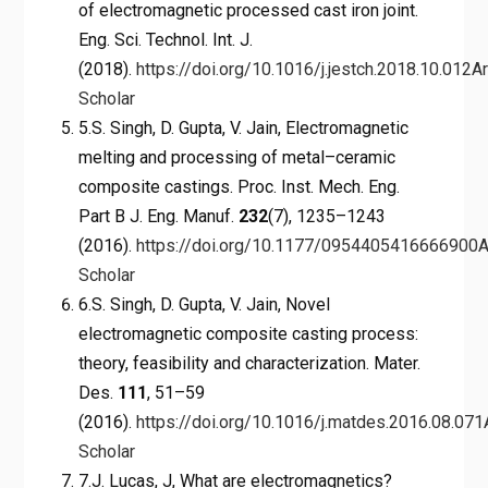
of electromagnetic processed cast iron joint.
Eng. Sci. Technol. Int. J.
(2018).
https://doi.org/10.1016/j.jestch.2018.10.012
Ar
Scholar
5.S. Singh, D. Gupta, V. Jain, Electromagnetic
melting and processing of metal–ceramic
composite castings. Proc. Inst. Mech. Eng.
Part B J. Eng. Manuf.
232
(7), 1235–1243
(2016).
https://doi.org/10.1177/0954405416666900
A
Scholar
6.S. Singh, D. Gupta, V. Jain, Novel
electromagnetic composite casting process:
theory, feasibility and characterization. Mater.
Des.
111
, 51–59
(2016).
https://doi.org/10.1016/j.matdes.2016.08.071
Scholar
7.J. Lucas, J, What are electromagnetics?