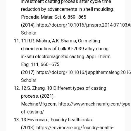
investment casting process after cycle time
reduction by advancements in shell moulding.
Procedia Mater. Sci.
6
, 859–865
(2014).
https://doi.org/10.1016/j.mspro.2014.07.103
A
Scholar
11.R.R. Mishra, A.K. Sharma, On melting
characteristics of bulk Al-7039 alloy during
in-situ electromagnetic casting. Appl. Therm.
Eng.
111
, 660–675
(2017).
https://doi.org/10.1016/j.applthermaleng.201
Scholar
12.S. Zhang, 10 Different types of casting
process. (2021).
MachineMfg.com,
https://www.machinemfg.com/type
of-casting/
13.Envirocare, Foundry health risks.
(2013).
https://envirocare.org/foundry-health-