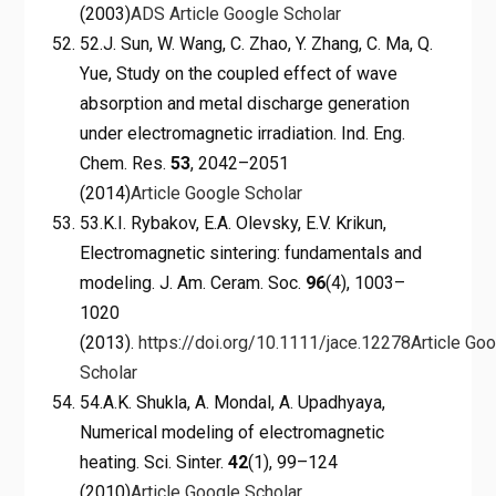
(2003)
ADS
Article
Google Scholar
52.J. Sun, W. Wang, C. Zhao, Y. Zhang, C. Ma, Q.
Yue, Study on the coupled effect of wave
absorption and metal discharge generation
under electromagnetic irradiation. Ind. Eng.
Chem. Res.
53
, 2042–2051
(2014)
Article
Google Scholar
53.K.I. Rybakov, E.A. Olevsky, E.V. Krikun,
Electromagnetic sintering: fundamentals and
modeling. J. Am. Ceram. Soc.
96
(4), 1003–
1020
(2013).
https://doi.org/10.1111/jace.12278
Article
Goo
Scholar
54.A.K. Shukla, A. Mondal, A. Upadhyaya,
Numerical modeling of electromagnetic
heating. Sci. Sinter.
42
(1), 99–124
(2010)
Article
Google Scholar