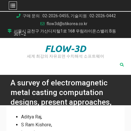
Skip
구매 문의 : 02-2026-0455, 기술지원 : 02-2026-0442
to
flow3d@stikorea.co.kr
content
서울시 금천구 가산디지털1로 168 우림라이온스밸리 B동
301~2
FLOW-3D
세계 최강의 자유표면 수치해석 소프트웨어
A survey of electromagnetic
metal casting computation
designs, present approaches,
future possibilities, and
Aditya Raj
,
practical issues
S Ram Kishore
,