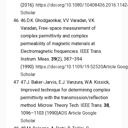
(2016).
https://doi.org/10.1080/10408436.2016.114
Scholar
46.D.K. Ghodgaonkar, V.V. Varadan, V.K.
Varadan, Free-space measurement of
complex permittivity and complex
permeability of magnetic materials at
Electromagnetic frequencies. IEEE Trans.
Instrum. Meas.
39
(2), 387–394
(1990).
https://doi.org/10.1109/19.52520
Article
Goog
Scholar
47.J. Baker-Jarvis, E.J. Vanzura, W.A. Kissick,
Improved technique for determining complex
permittivity with the transmission/reflection
method. Microw. Theory Tech. IEEE Trans.
38
,
1096–1103 (1990)
ADS
Article
Google
Scholar