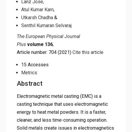
Home
Lanz Jose
,
A survey of electromagnetic metal casting computation
Atul Kumar Karn
,
designs, present approaches, future possibilities, and
Utkarsh Chadha
&
practical issues
Senthil Kumaran Selvaraj
The European Physical Journal
Plus
volume 136
,
Article number: 704 (2021)
Cite this article
15 Accesses
Metrics
Abstract
Electromagnetic metal casting (EMC) is a
casting technique that uses electromagnetic
energy to heat metal powders. It is a faster,
cleaner, and less time-consuming operation.
Solid metals create issues in electromagnetics