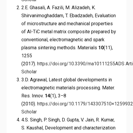
2.E. Ghasali, A. Fazili, M. Alizadeh, K.
Shirvanimoghaddam, T. Ebadzadeh, Evaluation
of microstructure and mechanical properties
of Al-TiC metal matrix composite prepared by
conventional, electromagnetic and spark
plasma sintering methods. Materials
10
(11),
1255
(2017).
https://doi.org/10.3390/ma10111255
ADS
Art
Scholar
3.D. Agrawal, Latest global developments in
electromagnetic materials processing. Mater.
Res. Innov.
14
(1), 3–8
(2010).
https://doi.org/10.1179/143307510×125993
Scholar
4.S. Singh, P. Singh, D. Gupta, V. Jain, R. Kumar,
S. Kaushal, Development and characterization