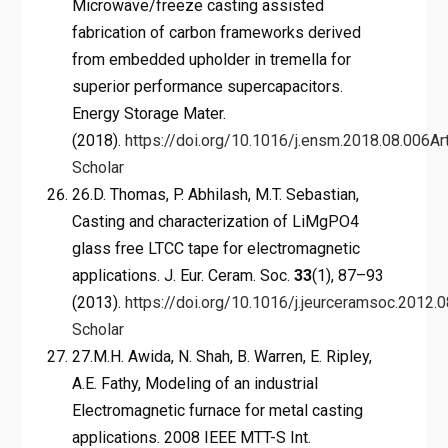
Microwave/freeze casting assisted
fabrication of carbon frameworks derived
from embedded upholder in tremella for
superior performance supercapacitors.
Energy Storage Mater.
(2018).
https://doi.org/10.1016/j.ensm.2018.08.006
Ar
Scholar
26.D. Thomas, P. Abhilash, M.T. Sebastian,
Casting and characterization of LiMgPO4
glass free LTCC tape for electromagnetic
applications. J. Eur. Ceram. Soc.
33
(1), 87–93
(2013).
https://doi.org/10.1016/j.jeurceramsoc.2012.
Scholar
27.M.H. Awida, N. Shah, B. Warren, E. Ripley,
A.E. Fathy, Modeling of an industrial
Electromagnetic furnace for metal casting
applications. 2008 IEEE MTT-S Int.