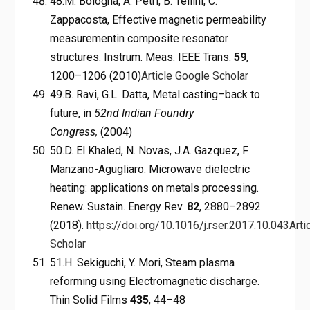
48.M. Bologna, A. Petri, B. Tellini, C.
Zappacosta, Effective magnetic permeability
measurementin composite resonator
structures. Instrum. Meas. IEEE Trans.
59
,
1200–1206 (2010)
Article
Google Scholar
49.B. Ravi, G.L. Datta, Metal casting–back to
future, in
52nd Indian Foundry
Congress,
(2004)
50.D. El Khaled, N. Novas, J.A. Gazquez, F.
Manzano-Agugliaro. Microwave dielectric
heating: applications on metals processing.
Renew. Sustain. Energy Rev.
82
, 2880–2892
(2018).
https://doi.org/10.1016/j.rser.2017.10.043
Arti
Scholar
51.H. Sekiguchi, Y. Mori, Steam plasma
reforming using Electromagnetic discharge.
Thin Solid Films
435
, 44–48