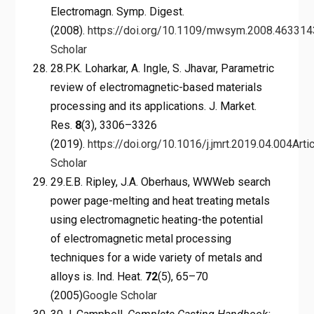
Electromagn. Symp. Digest.
(2008).
https://doi.org/10.1109/mwsym.2008.463314
Scholar
28.P.K. Loharkar, A. Ingle, S. Jhavar, Parametric
review of electromagnetic-based materials
processing and its applications. J. Market.
Res.
8
(3), 3306–3326
(2019).
https://doi.org/10.1016/j.jmrt.2019.04.004
Arti
Scholar
29.E.B. Ripley, J.A. Oberhaus, WWWeb search
power page-melting and heat treating metals
using electromagnetic heating-the potential
of electromagnetic metal processing
techniques for a wide variety of metals and
alloys is. Ind. Heat.
72
(5), 65–70
(2005)
Google Scholar