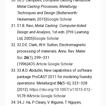
30.J. Campbell,
Complete Casting Handbook:
Metal Casting Processes, Metallurgy,
Techniques and Design
(Butterworth-
Heinemann, 2015)
Google Scholar
31.B. Ravi,
Metal Casting: Computer-Aided
Design and Analysis
, 1st edn. (PHI Learning
Ltd, 2005)
Google Scholar
32.D.E. Clark, W.H. Sutton, Electromagnetic
processing of materials. Annu. Rev. Mater.
Sci.
26
(1), 299–331
(1996)
ADS
Article
Google Scholar
33.A.D. Abdullin, New capabilities of software
package ProCAST 2011 for modeling foundry
operations. Metallurgist
56
(5–6), 323–328
(2012).
https://doi.org/10.1007/s11015-012-
9578-8
Article
Google Scholar
34.J. Ha, P. Cleary, V. Alguine, T. Nguyen,