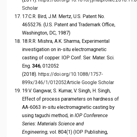
Scholar
17.C.R. Bird, J.M. Mertz, U.S. Patent No.
4655276. (U.S. Patent and Trademark Office,
Washington, DC, 1987)
18.R.R. Mishra, A.K. Sharma, Experimental
investigation on in-situ electromagnetic
casting of copper. IOP Conf. Ser. Mater. Sci.
Eng.
346
, 012052
(2018).
https://doi.org/10.1088/1757-
899x/346/1/012052
Article
Google Scholar
19.V. Gangwar, S. Kumar, V. Singh, H. Singh,
Effect of process parameters on hardness of
AA-6063 in-situ electromagnetic casting by
using taguchi method, in
IOP Conference
Series: Materials Science and
Engineering,
vol. 804(1) (IOP Publishing,