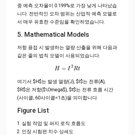
중 예측 오차율이 0.199%로 가장 낮게 나타났습
니다. 전반적인 오차 범위는 산업적 예측 모델로
서 매우 유효한 수준임을 확인하였습니다.
5. Mathematical Models
저항 용접 시 발생하는 열량 산출을 위해 다음과
같은 줄의 법칙 모델이 사용되었습니다.
2
=
H
H
=
I
I
2
R
t
R
t
여기서 $H$는 발생 열량(J), $I$는 전류(A),
$R$은 저항($\Omega$), $t$는 전류 흐름 시간
(사이클, 60사이클=1초)을 의미합니다.
Figure List
실험 작업 및 퍼지 로직 흐름도
인장 시험편 치수 상세도