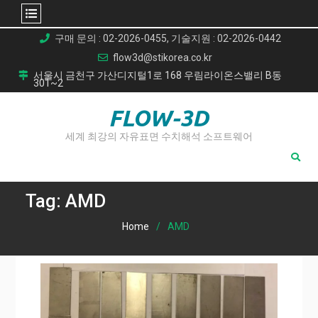
Skip
구매 문의 : 02-2026-0455, 기술지원 : 02-2026-0442
to
flow3d@stikorea.co.kr
content
서울시 금천구 가산디지털1로 168 우림라이온스밸리 B동
301~2
FLOW-3D
세계 최강의 자유표면 수치해석 소프트웨어
Tag:
AMD
Home
AMD