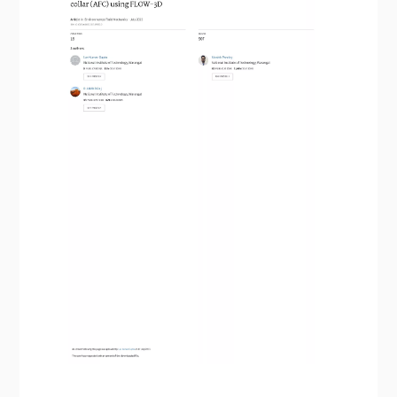
각 주변 국부 세굴 수치 시뮬레이션
Numerical-simulation-of-local-scour-around-the-pier-with-
and-without-airfoil-collar-AFC-using-FLOW-3D