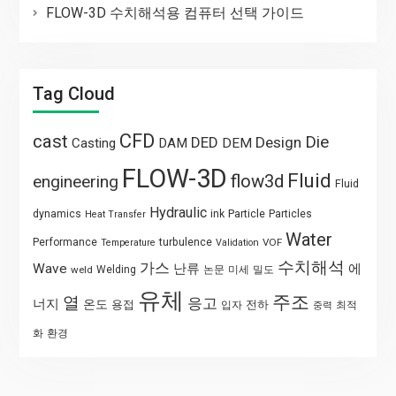
FLOW-3D 수치해석용 컴퓨터 선택 가이드
Tag Cloud
CFD
cast
Die
DED
Design
Casting
DAM
DEM
FLOW-3D
Fluid
flow3d
engineering
Fluid
Hydraulic
Particle
dynamics
ink
Particles
Heat Transfer
Water
Performance
turbulence
VOF
Temperature
Validation
수치해석
가스
Wave
난류
에
weld
Welding
논문
미세
밀도
유체
주조
열
응고
너지
온도
용접
전하
입자
최적
중력
화
환경