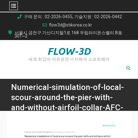
Skip
구매 문의 : 02-2026-0455, 기술지원 : 02-2026-0442
to
flow3d@stikorea.co.kr
content
서울시 금천구 가산디지털1로 168 우림라이온스밸리 B동
301~2
FLOW-3D
세계 최강의 자유표면 수치해석 소프트웨어
Numerical-simulation-of-local-
scour-around-the-pier-with-
and-without-airfoil-collar-AFC-
using-FLOW-3D
Home
FLOW-3D를 이용한 에어포일 컬러(AFC) 적용 유무에 따른 교