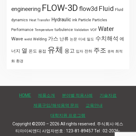
FLOW-3D
Fluid
flow3d
engineering
Fluid
Hydraulic
Particle
dynamics
ink
Particles
Heat Transfer
Water
Performance
turbulence
VOF
Temperature
Validation
수치해석
가스
Wave
난류
에
weld
Welding
논문
미세
밀도
유체
주조
열
응고
너지
온도
용접
전하
입자
최적
중력
화
환경
HOME
제품소개
분야별 적용사례
기술자료
제품구입/해석용역 문의
교육안내
대학지원 프로그램
Copyright ©2000 – 2026 All rights reserved. 주식회사 에스
티아이씨앤디 사업자번호 : 123-81-89457 Tel : 02-2026-