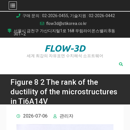
Skip
구매 문의 : 02-2026-0455, 기술지원 : 02-2026-0442
to
flow3d@stikorea.co.kr
content
서울시 금천구 가산디지털1로 168 우림라이온스밸리 B동
301~2
FLOW-3D
세계 최강의 자유표면 수치해석 소프트웨어
Figure 8 2 The rank of the
ductility of the microstructures
in Ti6A14V
Home
2026-07-06
관리자
Figure 8 2 The rank of the ductility of the microstructures in
Ti6A14V