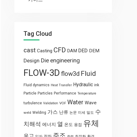
Tag Cloud
CFD
cast
DED
Casting
DAM
DEM
engineering
Die
Design
FLOW-3D
Fluid
flow3d
Hydraulic
Fluid dynamics
ink
Heat Transfer
Particle
Particles
Performance
Temperature
Water
Wave
turbulence
VOF
Validation
수
가스
난류
weld
Welding
논문
미세
밀도
유체
열
치해석
에너지
온도
용접
주조
응고
전하
입자
최적화
환경
중력