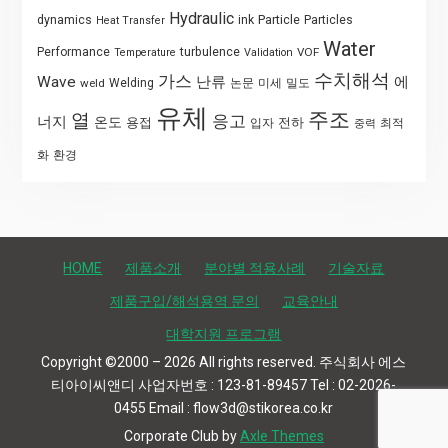
Hydraulic
Particle
dynamics
ink
Particles
Heat Transfer
Water
Performance
turbulence
VOF
Temperature
Validation
수치해석
가스
Wave
난류
에
weld
Welding
논문
미세
밀도
유체
주조
열
응고
너지
온도
용접
전하
입자
최적
중력
화
환경
HOME
제품소개
분야별 적용사례
기술자료
제품구입/해석용역 문의
교육안내
대학지원 프로그램
Copyright ©2000 – 2026 All rights reserved. 주식회사 에스
티아이씨앤디 사업자번호 : 123-81-89457 Tel : 02-2026-
0455 Email : flow3d@stikorea.co.kr
Corporate Club by
Axle Themes