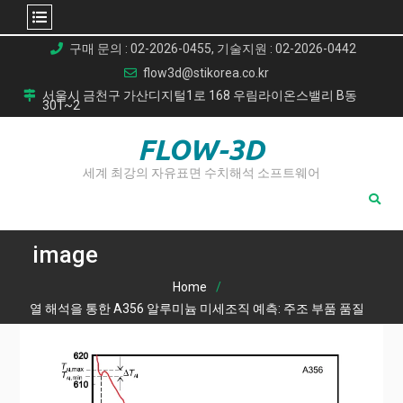
Skip
구매 문의 : 02-2026-0455, 기술지원 : 02-2026-0442
to
flow3d@stikorea.co.kr
content
서울시 금천구 가산디지털1로 168 우림라이온스밸리 B동
301~2
FLOW-3D
세계 최강의 자유표면 수치해석 소프트웨어
image
Home
열 해석을 통한 A356 알루미늄 미세조직 예측: 주조 부품 품질
향상을 위한 가이드
image