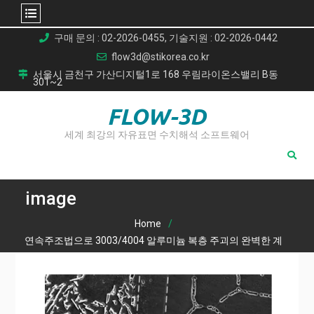
Skip
구매 문의 : 02-2026-0455, 기술지원 : 02-2026-0442
to
flow3d@stikorea.co.kr
content
서울시 금천구 가산디지털1로 168 우림라이온스밸리 B동
301~2
FLOW-3D
세계 최강의 자유표면 수치해석 소프트웨어
image
Home
연속주조법으로 3003/4004 알루미늄 복층 주괴의 완벽한 계
면 결합 구현: 자동차 및 공조 산업의 혁신
image