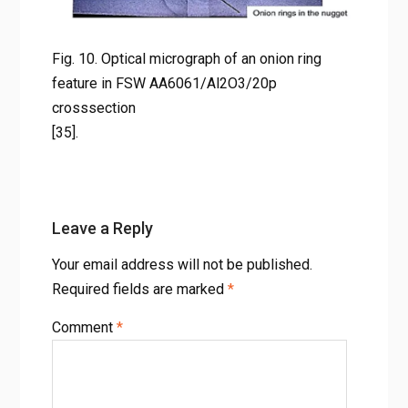
구
Fig. 10. Optical micrograph of an onion ring feature in FSW
Fig. 10. Optical micrograph of an onion ring
AA6061/Al2O3/20p crosssection [35].
feature in FSW AA6061/Al2O3/20p
crosssection
[35].
Leave a Reply
Your email address will not be published.
Required fields are marked
*
Comment
*