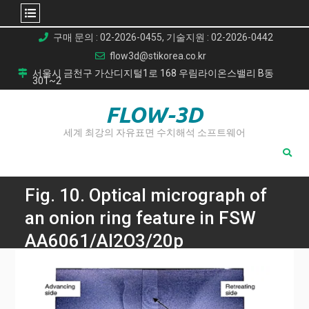
Skip
구매 문의 : 02-2026-0455, 기술지원 : 02-2026-0442
to
flow3d@stikorea.co.kr
content
서울시 금천구 가산디지털1로 168 우림라이온스밸리 B동
301~2
FLOW-3D
세계 최강의 자유표면 수치해석 소프트웨어
Fig. 10. Optical micrograph of
an onion ring feature in FSW
AA6061/Al2O3/20p
crosssection [35].
Home
알루미늄 복합재의 미래: 마찰교반용접(FSW)의 과제와 돌파