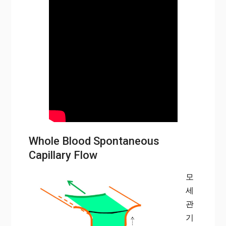
Whole Blood Spontaneous
Capillary Flow
모
세
관
기