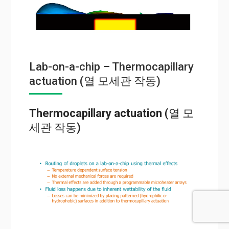
Lab-on-a-chip – Thermocapillary
actuation (열 모세관 작동)
Thermocapillary actuation
(열 모
세관 작동)