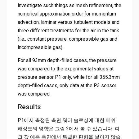
investigate such things as mesh refinement, the
numerical approximation order for momentum
advection, laminar versus turbulent models and
three different treatments for the air in the tank
(i.e., constant pressure, compressible gas and
incompressible gas).
For all 93mm depth-filled cases, the pressure
was compared to the experimental values at
pressure sensor P1 only, while for all 355.3mm
depth-filled cases, only data at the P3 sensor
was compared.
Results
P1에서 측정된 측면 워터 슬로싱에 대한 메쉬
해상도의 영향은 그림 2에서 볼 수 있습니다. 피
크 값 예측 측면에서 특별한 편향을 보이지 않습