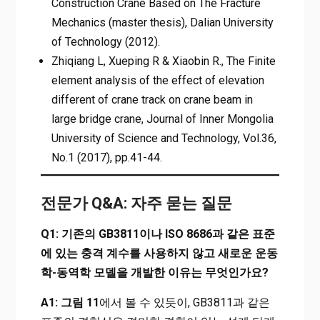
Construction Crane Based on The Fracture
Mechanics (master thesis), Dalian University
of Technology (2012).
Zhiqiang L, Xueping R & Xiaobin R., The Finite
element analysis of the effect of elevation
different of crane track on crane beam in
large bridge crane, Journal of Inner Mongolia
University of Science and Technology, Vol.36,
No.1 (2017), pp.41-44.
전문가 Q&A: 자주 묻는 질문
Q1: 기존의 GB3811이나 ISO 8686과 같은 표준
에 있는 충격 계수를 사용하지 않고 새로운 운동
학-동역학 모델을 개발한 이유는 무엇인가요?
A1:
그림 11
에서 볼 수 있듯이, GB3811과 같은