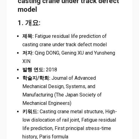
casting crane under track defect
model
1. 개요:
제목:
Fatigue residual life prediction of
casting crane under track defect model
저자:
Qing DONG, Gening XU and Yunsheng
XIN
발행 연도:
2018
학술지/학회:
Journal of Advanced
Mechanical Design, Systems, and
Manufacturing (The Japan Society of
Mechanical Engineers)
키워드:
Casting crane metal structure, High-
low dislocation of rail joint, Fatigue residual
life prediction, First principal stress-time
history, Paris formula