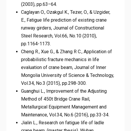
(2003), pp.63–64.
Caglayan O., Ozakgul K., Tezer, O., & Uzgider,
E., Fatigue life prediction of existing crane
runway girders, Journal of Constructional
Steel Research, Vol.66, No.10 (2010),
pp.1164-1173.
Cheng R., Xue G., & Zhang R C., Application of
probabilistic fracture mechanics in life
evaluation of crane beam, Journal of Inner
Mongolia University of Science & Technology,
Vol.34, No.3 (2015), pp.298-300.
Guanghui L., Improvement of the Adjusting
Method of 450t Bridge Crane Rail,
Metallurgical Equipment Management and
Maintenance, Vol.34, No.6 (2016), pp.33-34.
Jialin L., Research on fatigue life of ladle
crane beam, (master thesis), Wuhan