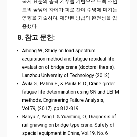
국제 표준의 충격 계수를 기반으로 트랙 조인
트의 높낮이 차이가 피로 잔여 수명에 미치는
영향을 기술하여, 제안된 방법의 완전성을 입
증했다.
8. 참고 문헌:
Aihong W., Study on load spectrum
acquisition method and fatigue residual life
evaluation of bridge crane (doctoral thesis),
Lanzhou University of Technology (2012).
Ávila G., Palma E., & Paula R. D., Crane girder
fatigue life determination using SN and LEFM
methods, Engineering Failure Analysis,
Vol.79, (2017), pp.812-819.
Baoyu Z, Yang L & Yuantang, O., Diagnosis of
rail gnawing on bridge type crane. Safety of
special equipment in China, Vol.19, No. 6