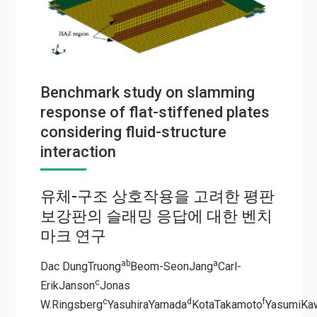
Benchmark study on slamming
response of flat-stiffened plates
considering fluid-structure
interaction
유체-구조 상호작용을 고려한 평판
보강판의 슬래밍 응답에 대한 벤치
마크 연구
ab
a
Dac DungTruong
Beom-SeonJang
Carl-
c
ErikJanson
Jonas
c
d
f
W.Ringsberg
YasuhiraYamada
KotaTakamoto
YasumiKa