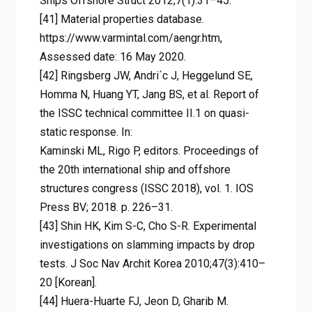
Ships Offshore Struct 2012;7(1):31–45.
[41] Material properties database.
https://www.varmintal.com/aengr.htm,
Assessed date: 16 May 2020.
[42] Ringsberg JW, Andri´c J, Heggelund SE,
Homma N, Huang YT, Jang BS, et al. Report of
the ISSC technical committee II.1 on quasi-
static response. In:
Kaminski ML, Rigo P, editors. Proceedings of
the 20th international ship and offshore
structures congress (ISSC 2018), vol. 1. IOS
Press BV; 2018. p. 226–31.
[43] Shin HK, Kim S-C, Cho S-R. Experimental
investigations on slamming impacts by drop
tests. J Soc Nav Archit Korea 2010;47(3):410–
20 [Korean].
[44] Huera-Huarte FJ, Jeon D, Gharib M.