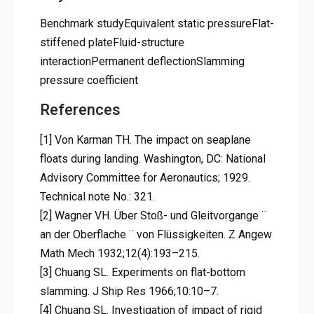
Benchmark studyEquivalent static pressureFlat-
stiffened plateFluid-structure
interactionPermanent deflectionSlamming
pressure coefficient
References
[1] Von Karman TH. The impact on seaplane
floats during landing. Washington, DC: National
Advisory Committee for Aeronautics; 1929.
Technical note No.: 321.
[2] Wagner VH. Über Stoß- und Gleitvorgange ¨
an der Oberflache ¨ von Flüssigkeiten. Z Angew
Math Mech 1932;12(4):193–215.
[3] Chuang SL. Experiments on flat-bottom
slamming. J Ship Res 1966;10:10–7.
[4] Chuang SL. Investigation of impact of rigid