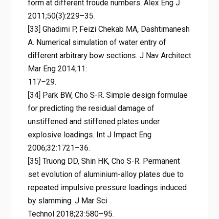
form at different froude numbers. Alex Eng J
2011;50(3):229–35.
[33] Ghadimi P, Feizi Chekab MA, Dashtimanesh
A. Numerical simulation of water entry of
different arbitrary bow sections. J Nav Architect
Mar Eng 2014;11:
117–29.
[34] Park BW, Cho S-R. Simple design formulae
for predicting the residual damage of
unstiffened and stiffened plates under
explosive loadings. Int J Impact Eng
2006;32:1721–36.
[35] Truong DD, Shin HK, Cho S-R. Permanent
set evolution of aluminium-alloy plates due to
repeated impulsive pressure loadings induced
by slamming. J Mar Sci
Technol 2018;23:580–95.