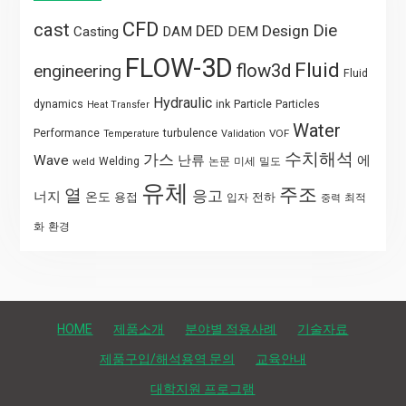
CFD
cast
Die
DED
Design
Casting
DAM
DEM
FLOW-3D
Fluid
flow3d
engineering
Fluid
Hydraulic
Particle
dynamics
ink
Particles
Heat Transfer
Water
Performance
turbulence
VOF
Temperature
Validation
수치해석
가스
Wave
난류
에
weld
Welding
논문
미세
밀도
유체
주조
열
응고
너지
온도
용접
전하
입자
최적
중력
화
환경
HOME
제품소개
분야별 적용사례
기술자료
제품구입/해석용역 문의
교육안내
대학지원 프로그램