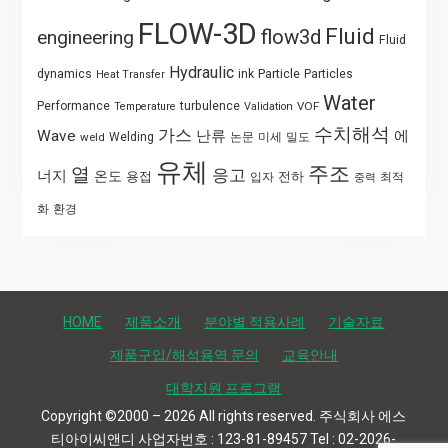
FLOW-3D
Fluid
flow3d
engineering
Fluid
Hydraulic
Particle
dynamics
ink
Particles
Heat Transfer
Water
Performance
turbulence
VOF
Temperature
Validation
수치해석
가스
Wave
난류
에
weld
Welding
논문
미세
밀도
유체
주조
열
응고
너지
온도
용접
전하
입자
최적
중력
화
환경
HOME
제품소개
분야별 적용사례
기술자료
제품구입/해석용역 문의
교육안내
대학지원 프로그램
Copyright ©2000 – 2026 All rights reserved. 주식회사 에스
티아이씨앤디 사업자번호 : 123-81-89457 Tel : 02-2026-