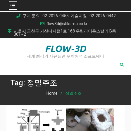
Skip
구매 문의 : 02-2026-0455, 기술지원 : 02-2026-0442
to
flow3d@stikorea.co.kr
content
서울시 금천구 가산디지털1로 168 우림라이온스밸리 B동
301~2
FLOW-3D
세계 최강의 자유표면 수치해석 소프트웨어
Tag:
정밀주조
Home
정밀주조