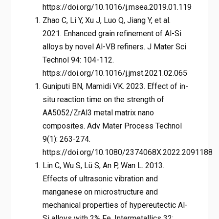
https://doi.org/10.1016/j.msea.2019.01.119
Zhao C, Li Y, Xu J, Luo Q, Jiang Y, et al.
2021. Enhanced grain refinement of Al-Si
alloys by novel Al-VB refiners. J Mater Sci
Technol 94: 104-112.
https://doi.org/10.1016/j.jmst.2021.02.065
Guniputi BN, Mamidi VK. 2023. Effect of in-
situ reaction time on the strength of
AA5052/ZrAl3 metal matrix nano
composites. Adv Mater Process Technol
9(1): 263-274.
https://doi.org/10.1080/2374068Χ.2022.2091188
Lin C, Wu S, Lü S, An P, Wan L. 2013.
Effects of ultrasonic vibration and
manganese on microstructure and
mechanical properties of hypereutectic Al-
Si alloys with 2% Fe. Intermetallics 32: