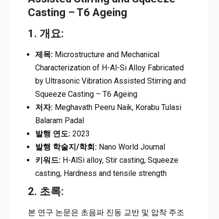
Casting – T6 Ageing
1. 개요:
제목:
Microstructure and Mechanical
Characterization of H-Al-Si Alloy Fabricated
by Ultrasonic Vibration Assisted Stirring and
Squeeze Casting – T6 Ageing
저자:
Meghavath Peeru Naik, Korabu Tulasi
Balaram Padal
발행 연도:
2023
발행 학술지/학회:
Nano World Journal
키워드:
H-AlSi alloy, Stir casting, Squeeze
casting, Hardness and tensile strength
2. 초록:
본 연구 논문은 초음파 진동 교반 및 압착 주조