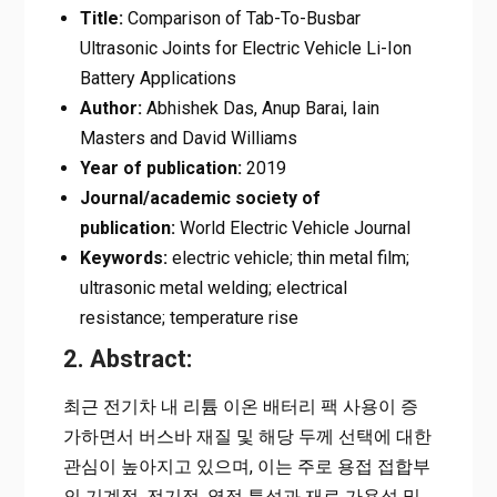
Title:
Comparison of Tab-To-Busbar
Ultrasonic Joints for Electric Vehicle Li-Ion
Battery Applications
Author:
Abhishek Das, Anup Barai, Iain
Masters and David Williams
Year of publication:
2019
Journal/academic society of
publication:
World Electric Vehicle Journal
Keywords:
electric vehicle; thin metal film;
ultrasonic metal welding; electrical
resistance; temperature rise
2. Abstract:
최근 전기차 내 리튬 이온 배터리 팩 사용이 증
가하면서 버스바 재질 및 해당 두께 선택에 대한
관심이 높아지고 있으며, 이는 주로 용접 접합부
의 기계적, 전기적, 열적 특성과 재료 가용성 및