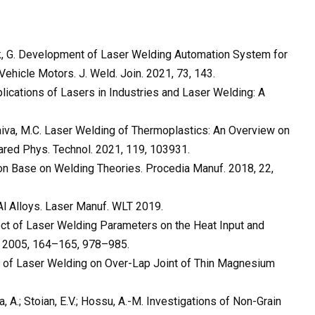
 Park, G. Development of Laser Welding Automation System for
 Vehicle Motors. J. Weld. Join. 2021, 73, 143.
pplications of Lasers in Industries and Laser Welding: A
.; Paiva, M.C. Laser Welding of Thermoplastics: An Overview on
rared Phys. Technol. 2021, 119, 103931.
on Base on Welding Theories. Procedia Manuf. 2018, 22,
 Al Alloys. Laser Manuf. WLT 2019.
ffect of Laser Welding Parameters on the Heat Input and
l. 2005, 164–165, 978–985.
ics of Laser Welding on Over-Lap Joint of Thin Magnesium
ela, A.; Stoian, E.V.; Hossu, A.-M. Investigations of Non-Grain