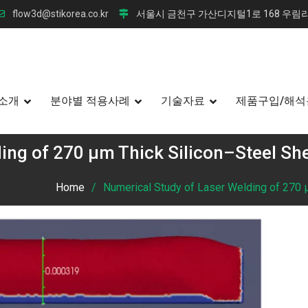
flow3d@stikorea.co.kr
서울시 금천구 가산디지털1로 168 우림라
소개
분야별 적용사례
기술자료
제품구입/해석
ing of 270 µm Thick Silicon–Steel She
Home
Numerical Study of Laser Welding of 270 µ