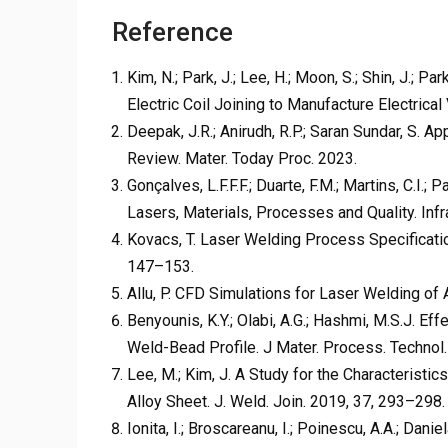
Reference
Kim, N.; Park, J.; Lee, H.; Moon, S.; Shin, J.;
Electric Coil Joining to Manufacture Electrical
Deepak, J.R.; Anirudh, R.P.; Saran Sundar, S. A
Review. Mater. Today Proc. 2023.
Gonçalves, L.F.F.F.; Duarte, F.M.; Martins, C.I
Lasers, Materials, Processes and Quality. Inf
Kovacs, T. Laser Welding Process Specificati
147–153.
Allu, P. CFD Simulations for Laser Welding of
Benyounis, K.Y.; Olabi, A.G.; Hashmi, M.S.J. E
Weld-Bead Profile. J Mater. Process. Techno
Lee, M.; Kim, J. A Study for the Characterist
Alloy Sheet. J. Weld. Join. 2019, 37, 293–298.
Ionita, I.; Broscareanu, I.; Poinescu, A.A.; Dani