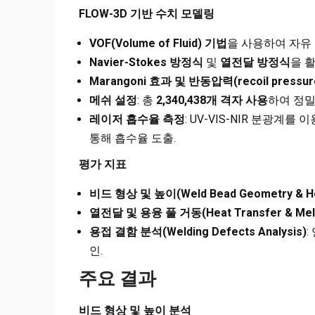
FLOW-3D
기반 수치 모델링
VOF(Volume of Fluid)
기법
을 사용하여 자유 
Navier-Stokes
방정식
및
열전달 방정식
을 활
Marangoni
효과 및 반동압력(recoil pressu
메쉬 설정
: 총
2,340,438개 격자 사용
하여 정밀
레이저 흡수율 측정
: UV-VIS-NIR 분광계
통해 흡수율 도출.
평가 지표
비드 형상 및 높이(Weld Bead Geometry & He
열전달 및 용융 풀 거동(Heat Transfer & Melt 
용접 결함 분석(Welding Defects Analysis)
:
인.
주요 결과
비드 형상 및 높이 분석