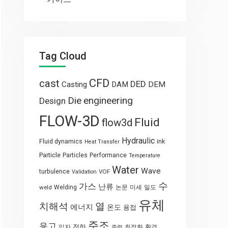
Tag Cloud
CFD
cast
DED
Casting
DAM
DEM
engineering
Die
Design
FLOW-3D
Fluid
flow3d
Hydraulic
Fluid dynamics
ink
Heat Transfer
Particle
Particles
Performance
Temperature
Water
Wave
turbulence
VOF
Validation
수
가스
난류
weld
Welding
논문
미세
밀도
유체
열
치해석
에너지
온도
용접
주조
응고
전하
입자
최적화
환경
중력