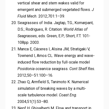
vertical shear and stem wakes valid for
emergent and submerged vegetated flows.
J
Fluid Mech.
2012;701:1–39.
Seagrasses of India. Jagtap, T.G.; Komarpant,
D.S.; Rodrigues, R. Citation:
World Atlas of
Seagrasses
, eds. Green, E.P.; Short, F.T. 101-
108pp. 2003.
Manca E, Cáceres I, Alsina JM, Stratigaki V,
Townend I, Amos CL. Wave energy and wave-
induced flow reduction by full-scale model
Posidonia oceanica
seagrass.
Cont Shelf Res.
2012;50–51:100–16.
Zhao Q, Armfield S, Tanimoto K. Numerical
simulation of breaking waves by a multi-
scale turbulence model.
Coast Eng.
2004;51(1):53–80.
Nepf H, Ghisalberti M. Flow and transport in