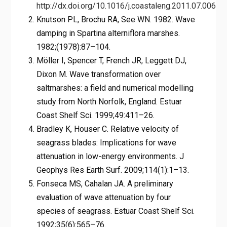
http://dx.doi.org/10.1016/j.coastaleng.2011.07.006
Knutson PL, Brochu RA, See WN. 1982. Wave
damping in Spartina alterniflora marshes.
1982;(1978):87–104.
Möller I, Spencer T, French JR, Leggett DJ,
Dixon M. Wave transformation over
saltmarshes: a field and numerical modelling
study from North Norfolk, England. Estuar
Coast Shelf Sci. 1999;49:411–26.
Bradley K, Houser C. Relative velocity of
seagrass blades: Implications for wave
attenuation in low-energy environments. J
Geophys Res Earth Surf. 2009;114(1):1–13.
Fonseca MS, Cahalan JA. A preliminary
evaluation of wave attenuation by four
species of seagrass. Estuar Coast Shelf Sci.
1992;35(6):565–76.