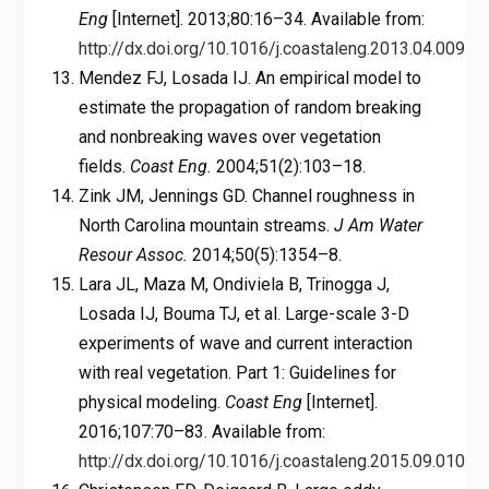
Eng
[Internet]. 2013;80:16–34. Available from:
http://dx.doi.org/10.1016/j.coastaleng.2013.04.009
Mendez FJ, Losada IJ. An empirical model to
estimate the propagation of random breaking
and nonbreaking waves over vegetation
fields.
Coast Eng.
2004;51(2):103–18.
Zink JM, Jennings GD. Channel roughness in
North Carolina mountain streams.
J Am Water
Resour Assoc.
2014;50(5):1354–8.
Lara JL, Maza M, Ondiviela B, Trinogga J,
Losada IJ, Bouma TJ, et al. Large-scale 3-D
experiments of wave and current interaction
with real vegetation. Part 1: Guidelines for
physical modeling.
Coast Eng
[Internet].
2016;107:70–83. Available from:
http://dx.doi.org/10.1016/j.coastaleng.2015.09.010