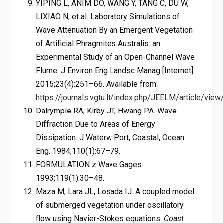
YIPING L, ANIM DO, WANG Y, TANG C, DU W,
LIXIAO N, et al. Laboratory Simulations of
Wave Attenuation By an Emergent Vegetation
of Artificial Phragmites Australis: an
Experimental Study of an Open-Channel Wave
Flume. J Environ Eng Landsc Manag [Internet].
2015;23(4):251–66. Available from:
https://journals.vgtu.lt/index.php/JEELM/article/vie
Dalrymple RA, Kirby JT, Hwang PA. Wave
Diffraction Due to Areas of Energy
Dissipation. J Waterw Port, Coastal, Ocean
Eng. 1984;110(1):67–79.
FORMULATION z Wave Gages.
1993;119(1):30–48.
Maza M, Lara JL, Losada IJ. A coupled model
of submerged vegetation under oscillatory
flow using Navier-Stokes equations.
Coast