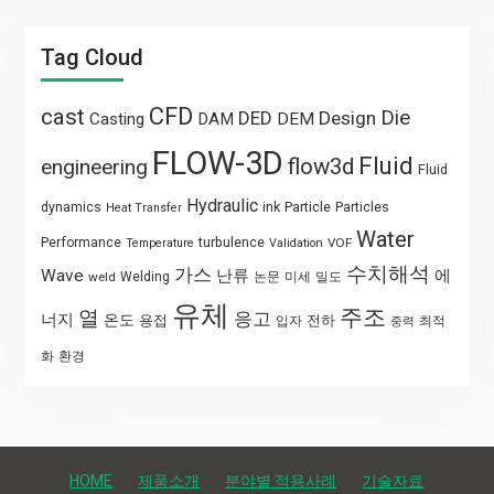
Tag Cloud
CFD
cast
Die
DED
Design
Casting
DAM
DEM
FLOW-3D
Fluid
flow3d
engineering
Fluid
Hydraulic
Particle
dynamics
ink
Particles
Heat Transfer
Water
Performance
turbulence
VOF
Temperature
Validation
수치해석
가스
Wave
난류
에
weld
Welding
논문
미세
밀도
유체
주조
열
응고
너지
온도
용접
전하
입자
최적
중력
화
환경
HOME
제품소개
분야별 적용사례
기술자료