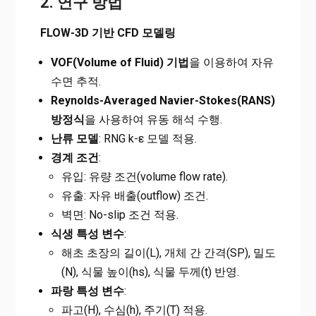
2. 연구 방법
FLOW-3D 기반 CFD 모델링
VOF(Volume of Fluid) 기법
을 이용하여 자유
수면 추적.
Reynolds-Averaged Navier-Stokes(RANS)
방정식
을 사용하여 유동 해석 수행.
난류 모델
: RNG k-ε 모델 적용.
경계 조건
:
유입: 유량 조건(volume flow rate).
유출: 자유 배출(outflow) 조건.
벽면: No-slip 조건 적용.
식생 특성 변수
:
해초 초장의 길이(L), 개체 간 간격(SP), 밀도
(N), 식물 높이(hs), 식물 두께(t) 반영.
파랑 특성 변수
:
파고(H), 수심(h), 주기(T) 적용.