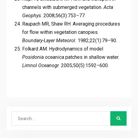
channels with submerged vegetation.
Acta
Geophys.
2008;56(3):753–77.
Raupach MR, Shaw RH. Averaging procedures
for flow within vegetation canopies.
Boundary-Layer Meteorol.
1982;22(1):79–90.
Folkard AM. Hydrodynamics of model
Posidonia oceanica
patches in shallow water.
Limnol Oceanogr.
2005;50(5):1592–600.
Search
for: