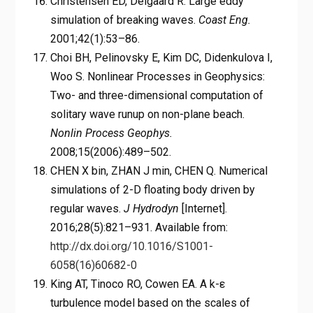
Christensen ED, Deigaard R. Large eddy
simulation of breaking waves.
Coast Eng.
2001;42(1):53–86.
Choi BH, Pelinovsky E, Kim DC, Didenkulova I,
Woo S. Nonlinear Processes in Geophysics:
Two- and three-dimensional computation of
solitary wave runup on non-plane beach.
Nonlin Process Geophys.
2008;15(2006):489–502.
CHEN X bin, ZHAN J min, CHEN Q. Numerical
simulations of 2-D floating body driven by
regular waves.
J Hydrodyn
[Internet].
2016;28(5):821–931. Available from:
http://dx.doi.org/10.1016/S1001-
6058(16)60682-0
King AT, Tinoco RO, Cowen EA. A k-ε
turbulence model based on the scales of