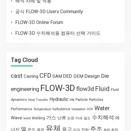
해석 사례 및 적용
공식 FLOW-3D Users Community
FLOW-3D Online Forum
FLOW-3D 수치해석용 컴퓨터 선택 가이드
Tag Cloud
CFD
cast
Die
DED
Design
Casting
DAM
DEM
FLOW-3D
Fluid
flow3d
engineering
Fluid
Hydraulic
Particle
dynamics
ink
Particles
Heat Transfer
Water
Performance
turbulence
VOF
Temperature
Validation
수치해석
가스
Wave
난류
에
weld
Welding
논문
미세
밀도
유체
주조
열
응고
너지
온도
용접
전하
입자
최적
중력