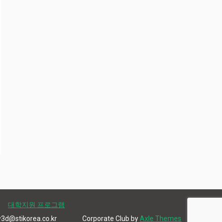
대학지원 프로그램
d@stikorea.co.kr
Corporate Club by
Axle Themes