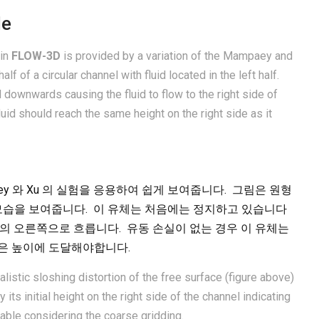
le
 in
FLOW-3D
is provided by a variation of the Mampaey and
f of a circular channel with fluid located in the left half.
cted downwards causing the fluid to flow to the right side of
luid should reach the same height on the right side as it
aey 와 Xu 의 실험을 응용하여 쉽게 보여줍니다. 그림은 원형
습을 보여줍니다. 이 유체는 처음에는 정지하고 있습니다
로의 오른쪽으로 흐릅니다. 유동 손실이 없는 경우 이 유체는
같은 높이에 도달해야합니다.
stic sloshing distortion of the free surface (figure above)
 its initial height on the right side of the channel indicating
rkable considering the coarse gridding.