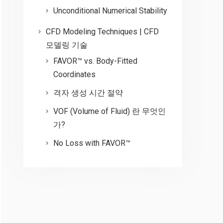
Unconditional Numerical Stability
CFD Modeling Techniques | CFD
모델링 기술
FAVOR™ vs. Body-Fitted
Coordinates
격자 생성 시간 절약
VOF (Volume of Fluid) 란 무엇인
가?
No Loss with FAVOR™