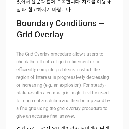
있어서 원문과 함께 수록합니다. 자료를 이용하
실 때 참고하시기 바랍니다.
Boundary Conditions –
Grid Overlay
The Grid Overlay procedure allows users to
check the effects of grid refinement or to
efficiently compute problems in which the
region of interest is progressively decreasing
or increasing (e.g., an explosion). For steady-
state results a coarse grid might first be used
to rough out a solution and then be replaced by
a fine grid using the grid overlay procedure to
give an accurate final answer.
경계 조건 – 격자 오버레이격자 오버레이 단계