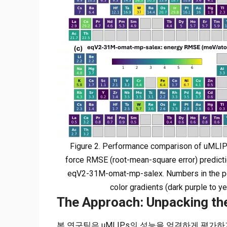
Figure 2. Performance comparison of uMLIPs 
force RMSE (root-mean-square error) predicti
eqV2-31M-omat-mp-salex. Numbers in the pe
color gradients (dark purple to ye
The Approach: Unpacking t
본 연구팀은 uMLIPs의 성능을 엄격하게 평가