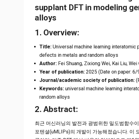
supplant DFT in modeling ge
alloys
1. Overview:
Title:
Universal machine learning interatomic 
defects in metals and random alloys
Author:
Fei Shuang, Zixiong Wei, Kai Liu, Wei
Year of publication:
2025 (Date on paper: 6/
Journal/academic society of publication:
(P
Keywords:
universal machine learning interato
random alloys
2. Abstract:
최근 머신러닝의 발전과 광범위한 밀도범함수이론
포텐셜(uMLIPs)의 개발이 가능해졌습니다. 