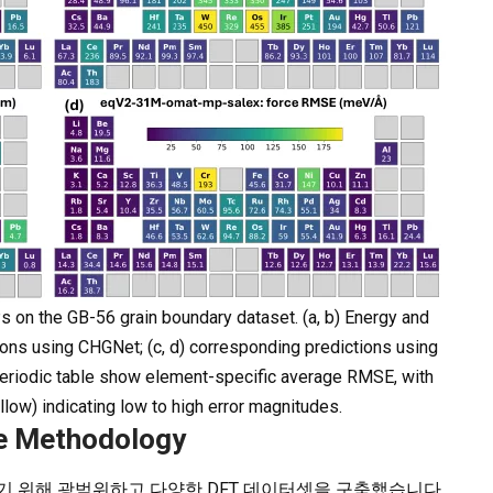
on the GB-56 grain boundary dataset. (a, b) Energy and
ons using CHGNet; (c, d) corresponding predictions using
riodic table show element-specific average RMSE, with
llow) indicating low to high error magnitudes.
he Methodology
하기 위해 광범위하고 다양한 DFT 데이터셋을 구축했습니다.