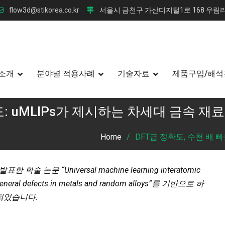
flow3d@stikorea.co.kr
서울시 금천구 가산디지털1로 168 우림라
소개
분야별 적용사례
기술자료
제품구입/해석
도: uMLIPs가 제시하는 차세대 금속 재
Home
DFT급 정확도, 수천 배 
학술 논문 “Universal machine learning interatomic
g general defects in metals and random alloys”를 기반으로 하
약되었습니다.