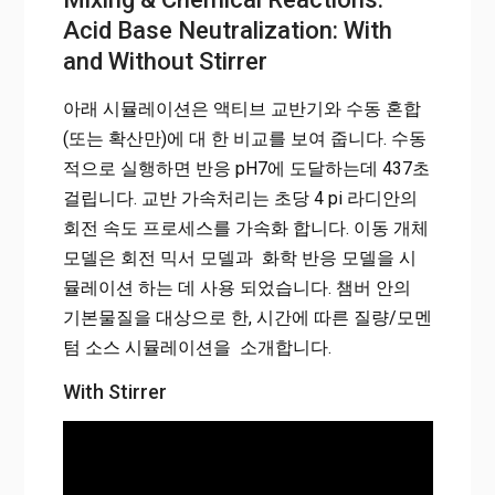
Acid Base Neutralization: With
and Without Stirrer
아래
시뮬레이션
은
액티브 교반기
와
수동
혼합
(또는
확산만
)
에 대 한
비교를 보여 줍니다.
수동
적으로
실행하면
반응
pH7에
도달하는데
437
초
걸립니다
.
교반 가속처리는
초당
4
pi
라디안의
회전
속도
프로세스를
가속화
합니다.
이동
개체
모델은
회전
믹서 모델과
화학
반응
모델
을
시
뮬레이션
하
는
데 사용
되었습니다
.
챔버 안의
기본물질을 대상으로 한,
시간에 따른
질량/모멘
텀
소스 시뮬레이션을
소개합니다
.
With Stirrer