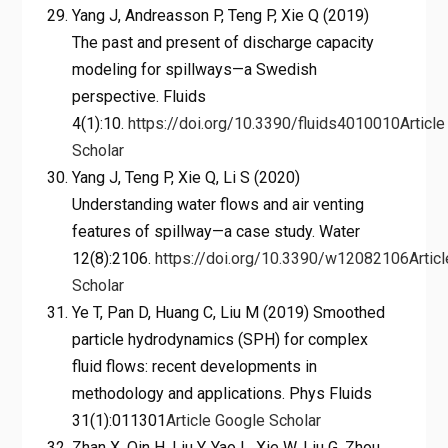
Yang J, Andreasson P, Teng P, Xie Q (2019)
The past and present of discharge capacity
modeling for spillways—a Swedish
perspective. Fluids
4(1):10.
https://doi.org/10.3390/fluids4010010
Article
Scholar
Yang J, Teng P, Xie Q, Li S (2020)
Understanding water flows and air venting
features of spillway—a case study. Water
12(8):2106.
https://doi.org/10.3390/w12082106
Articl
Scholar
Ye T, Pan D, Huang C, Liu M (2019) Smoothed
particle hydrodynamics (SPH) for complex
fluid flows: recent developments in
methodology and applications. Phys Fluids
31(1):011301
Article
Google Scholar
Zhan X, Qin H, Liu Y, Yao L, Xie W, Liu G, Zhou