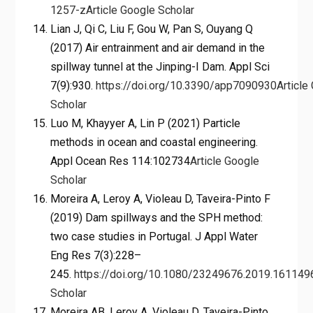
1257-z
Article
Google Scholar
Lian J, Qi C, Liu F, Gou W, Pan S, Ouyang Q
(2017) Air entrainment and air demand in the
spillway tunnel at the Jinping-I Dam. Appl Sci
7(9):930.
https://doi.org/10.3390/app7090930
Article
Scholar
Luo M, Khayyer A, Lin P (2021) Particle
methods in ocean and coastal engineering.
Appl Ocean Res 114:102734
Article
Google
Scholar
Moreira A, Leroy A, Violeau D, Taveira-Pinto F
(2019) Dam spillways and the SPH method:
two case studies in Portugal. J Appl Water
Eng Res 7(3):228–
245.
https://doi.org/10.1080/23249676.2019.161149
Scholar
Moreira AB, Leroy A, Violeau D, Taveira-Pinto