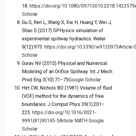
18.
https://doi.org/10.1080/09715010.2018.1423579
Scholar
Gu S, Ren L, Wang X, Xie H, Huang Y, Wei J,
Shao S (2017) SPHysics simulation of
experimental spillway hydraulics. Water
9(12):973.
https://doi.org/10.3390/w9120973
Article
Scholar
Gurav NV (2015) Physical and Numerical
Modeling of an Orifice Spillway. Int J Mech
Prod Eng 3(10):71–75
Google Scholar
Hirt CW, Nichols BD (1981) Volume of fluid
(VOF) method for the dynamics of free
boundaries. J Comput Phys 39(1):201–
225.
https://doi.org/10.1016/0021-
9991(81)90145-5
Article
MATH
Google
Scholar