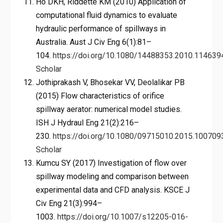
Ho DKH, Riddette KM (2010) Application of
computational fluid dynamics to evaluate
hydraulic performance of spillways in
Australia. Aust J Civ Eng 6(1):81–
104.
https://doi.org/10.1080/14488353.2010.114639
Scholar
Jothiprakash V, Bhosekar VV, Deolalikar PB
(2015) Flow characteristics of orifice
spillway aerator: numerical model studies.
ISH J Hydraul Eng 21(2):216–
230.
https://doi.org/10.1080/09715010.2015.100709
Scholar
Kumcu SY (2017) Investigation of flow over
spillway modeling and comparison between
experimental data and CFD analysis. KSCE J
Civ Eng 21(3):994–
1003.
https://doi.org/10.1007/s12205-016-