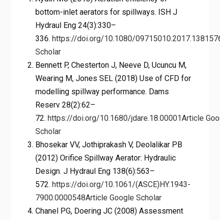
bottom-inlet aerators for spillways. ISH J
Hydraul Eng 24(3):330–
336.
https://doi.org/10.1080/09715010.2017.138157
Scholar
Bennett P, Chesterton J, Neeve D, Ucuncu M,
Wearing M, Jones SEL (2018) Use of CFD for
modelling spillway performance. Dams
Reserv 28(2):62–
72.
https://doi.org/10.1680/jdare.18.00001
Article
Goo
Scholar
Bhosekar VV, Jothiprakash V, Deolalikar PB
(2012) Orifice Spillway Aerator: Hydraulic
Design. J Hydraul Eng 138(6):563–
572.
https://doi.org/10.1061/(ASCE)HY.1943-
7900.0000548
Article
Google Scholar
Chanel PG, Doering JC (2008) Assessment