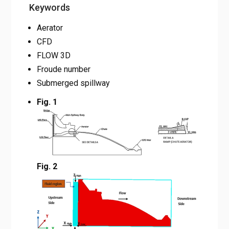
Keywords
Aerator
CFD
FLOW 3D
Froude number
Submerged spillway
Fig. 1
Fig. 2