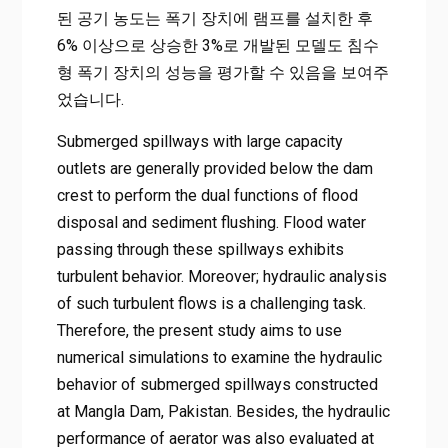
된 공기 농도는 폭기 장치에 램프를 설치한 후
6% 이상으로 상승한 3%로 개발된 모델도 침수
형 폭기 장치의 성능을 평가할 수 있음을 보여주
었습니다.
Submerged spillways with large capacity
outlets are generally provided below the dam
crest to perform the dual functions of flood
disposal and sediment flushing. Flood water
passing through these spillways exhibits
turbulent behavior. Moreover; hydraulic analysis
of such turbulent flows is a challenging task.
Therefore, the present study aims to use
numerical simulations to examine the hydraulic
behavior of submerged spillways constructed
at Mangla Dam, Pakistan. Besides, the hydraulic
performance of aerator was also evaluated at