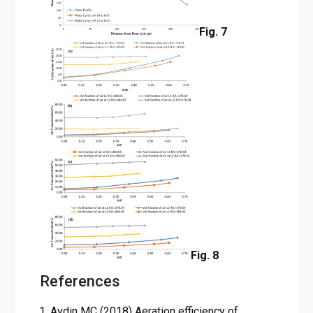
Fig. 7
Fig. 8
References
Aydin MC (2018) Aeration efficiency of