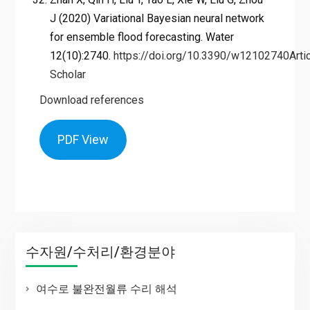
J (2020) Variational Bayesian neural network
for ensemble flood forecasting. Water
12(10):2740.
https://doi.org/10.3390/w12102740
Arti
Scholar
Download references
PDF View
수자원/수처리/환경분야
여수로 불완전월류 수리 해석