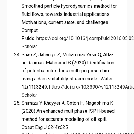
Smoothed particle hydrodynamics method for
fluid flows, towards industrial applications:
Motivations, current state, and challenges.
Comput
Fluids.
https://doi.org/10.1016/j.compfluid.2016.05.0
Scholar
Shao Z, Jahangir Z, MuhammadYasir Q, Atta-
ur-Rahman, Mahmood S (2020) Identification
of potential sites for a multi-purpose dam
using a dam suitability stream model. Water
12(11):3249.
https://doi.org/10.3390/w12113249
Arti
Scholar
Shimizu Y, Khayyer A, Gotoh H, Nagashima K
(2020) An enhanced multiphase ISPH-based
method for accurate modeling of oil spill.
Coast Eng J 62(4):625–