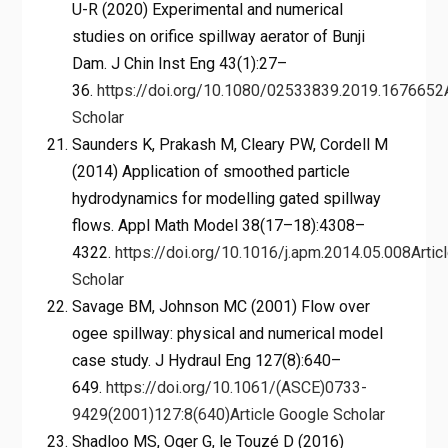
U-R (2020) Experimental and numerical
studies on orifice spillway aerator of Bunji
Dam. J Chin Inst Eng 43(1):27–
36.
https://doi.org/10.1080/02533839.2019.1676652
Scholar
Saunders K, Prakash M, Cleary PW, Cordell M
(2014) Application of smoothed particle
hydrodynamics for modelling gated spillway
flows. Appl Math Model 38(17–18):4308–
4322.
https://doi.org/10.1016/j.apm.2014.05.008
Artic
Scholar
Savage BM, Johnson MC (2001) Flow over
ogee spillway: physical and numerical model
case study. J Hydraul Eng 127(8):640–
649.
https://doi.org/10.1061/(ASCE)0733-
9429(2001)127:8(640)
Article
Google Scholar
Shadloo MS, Oger G, le Touzé D (2016)