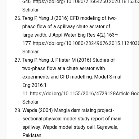
646.
https://doi.org/10.1080/21664250.2020.181536
Scholar
Teng P, Yang J (2016) CFD modeling of two-
phase flow of a spillway chute aerator of
large width. J Appl Water Eng Res 4(2):163–
177.
https://doi.org/10.1080/23249676.2015.112403
Scholar
Teng P, Yang J, Pfister M (2016) Studies of
two-phase flow at a chute aerator with
experiments and CFD modelling. Model Simul
Eng 2016:1–
11.
https://doi.org/10.1155/2016/4729128
Article
Goo
Scholar
Wapda (2004) Mangla dam raising project-
sectional physical model study report of main
spillway: Wapda model study cell, Gujrawala,
Pakistan