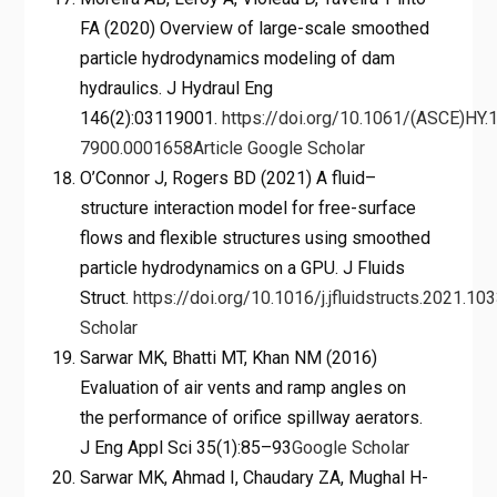
FA (2020) Overview of large-scale smoothed
particle hydrodynamics modeling of dam
hydraulics. J Hydraul Eng
146(2):03119001.
https://doi.org/10.1061/(ASCE)HY.
7900.0001658
Article
Google Scholar
O’Connor J, Rogers BD (2021) A fluid–
structure interaction model for free-surface
flows and flexible structures using smoothed
particle hydrodynamics on a GPU. J Fluids
Struct.
https://doi.org/10.1016/j.jfluidstructs.2021.10
Scholar
Sarwar MK, Bhatti MT, Khan NM (2016)
Evaluation of air vents and ramp angles on
the performance of orifice spillway aerators.
J Eng Appl Sci 35(1):85–93
Google Scholar
Sarwar MK, Ahmad I, Chaudary ZA, Mughal H-