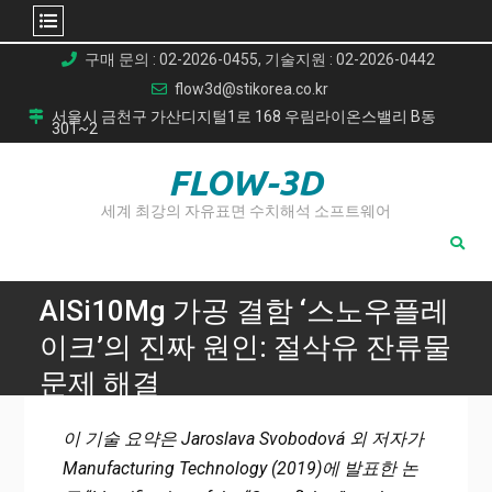
Skip
구매 문의 : 02-2026-0455, 기술지원 : 02-2026-0442
to
flow3d@stikorea.co.kr
content
서울시 금천구 가산디지털1로 168 우림라이온스밸리 B동
301~2
FLOW-3D
세계 최강의 자유표면 수치해석 소프트웨어
AlSi10Mg 가공 결함 ‘스노우플레
이크’의 진짜 원인: 절삭유 잔류물
문제 해결
Home
이 기술 요약은 Jaroslava Svobodová 외 저자가
AlSi10Mg 가공 결함 ‘스노우플레이크’의 진짜 원인: 절삭유 잔
Manufacturing Technology (2019)에 발표한 논
류물 문제 해결