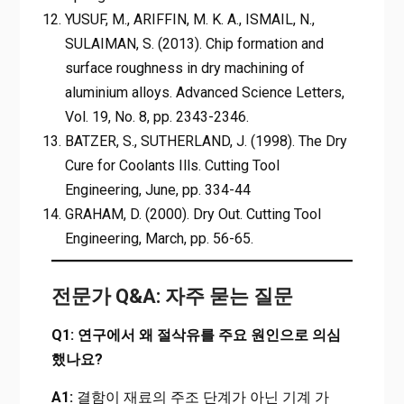
YUSUF, M., ARIFFIN, M. K. A., ISMAIL, N.,
SULAIMAN, S. (2013). Chip formation and
surface roughness in dry machining of
aluminium alloys. Advanced Science Letters,
Vol. 19, No. 8, pp. 2343-2346.
BATZER, S., SUTHERLAND, J. (1998). The Dry
Cure for Coolants Ills. Cutting Tool
Engineering, June, pp. 334-44
GRAHAM, D. (2000). Dry Out. Cutting Tool
Engineering, March, pp. 56-65.
전문가 Q&A: 자주 묻는 질문
Q1: 연구에서 왜 절삭유를 주요 원인으로 의심
했나요?
A1:
결함이 재료의 주조 단계가 아닌 기계 가