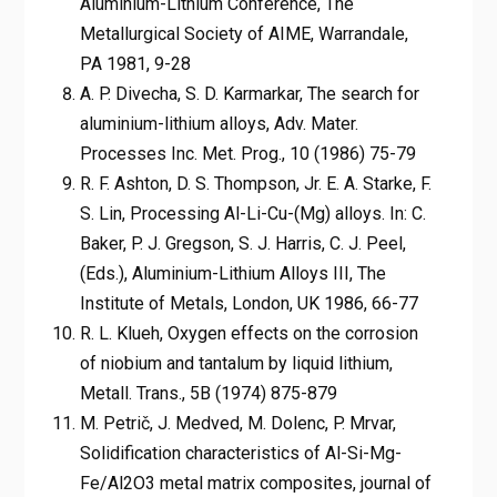
Aluminium-Lithium Conference, The
Metallurgical Society of AIME, Warrandale,
PA 1981, 9-28
A. P. Divecha, S. D. Karmarkar, The search for
aluminium-lithium alloys, Adv. Mater.
Processes Inc. Met. Prog., 10 (1986) 75-79
R. F. Ashton, D. S. Thompson, Jr. E. A. Starke, F.
S. Lin, Processing Al-Li-Cu-(Mg) alloys. In: C.
Baker, P. J. Gregson, S. J. Harris, C. J. Peel,
(Eds.), Aluminium-Lithium Alloys III, The
Institute of Metals, London, UK 1986, 66-77
R. L. Klueh, Oxygen effects on the corrosion
of niobium and tantalum by liquid lithium,
Metall. Trans., 5B (1974) 875-879
M. Petrič, J. Medved, M. Dolenc, P. Mrvar,
Solidification characteristics of Al-Si-Mg-
Fe/Al2O3 metal matrix composites, journal of