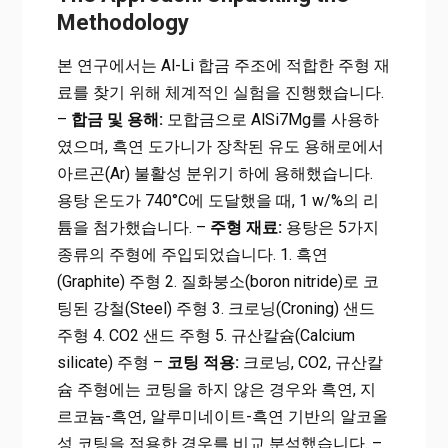
Methodology
본 연구에서는 Al-Li 합금 주조에 적합한 주형 재
료를 찾기 위해 체계적인 실험을 진행했습니다.
–
합금 및 용해:
모합금으로 AlSi7Mg를 사용하
였으며, 흑연 도가니가 장착된 유도 용해로에서
아르곤(Ar) 불활성 분위기 하에 용해했습니다.
용탕 온도가 740°C에 도달했을 때, 1 w/%의 리
튬을 첨가했습니다. –
주형 재료:
용탕은 5가지
종류의 주형에 주입되었습니다. 1. 흑연
(Graphite) 주형 2. 질화붕소(boron nitride)로 코
팅된 강철(Steel) 주형 3. 크로닝(Croning) 샌드
주형 4. CO2 샌드 주형 5. 규산칼슘(Calcium
silicate) 주형 –
코팅 적용:
크로닝, CO2, 규산칼
슘 주형에는 코팅을 하지 않은 경우와 흑연, 지
르코늄-흑연, 알루미네이트-흑연 기반의 알코올
성 코팅을 적용한 경우를 비교 분석했습니다. –