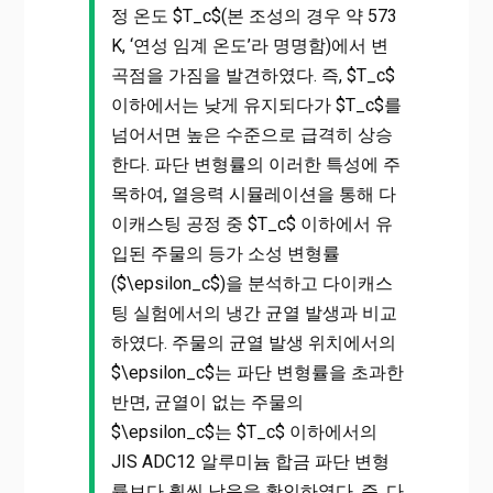
정 온도 $T_c$(본 조성의 경우 약 573
K, ‘연성 임계 온도’라 명명함)에서 변
곡점을 가짐을 발견하였다. 즉, $T_c$
이하에서는 낮게 유지되다가 $T_c$를
넘어서면 높은 수준으로 급격히 상승
한다. 파단 변형률의 이러한 특성에 주
목하여, 열응력 시뮬레이션을 통해 다
이캐스팅 공정 중 $T_c$ 이하에서 유
입된 주물의 등가 소성 변형률
($\epsilon_c$)을 분석하고 다이캐스
팅 실험에서의 냉간 균열 발생과 비교
하였다. 주물의 균열 발생 위치에서의
$\epsilon_c$는 파단 변형률을 초과한
반면, 균열이 없는 주물의
$\epsilon_c$는 $T_c$ 이하에서의
JIS ADC12 알루미늄 합금 파단 변형
률보다 훨씬 낮음을 확인하였다. 즉, 다