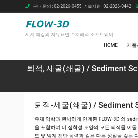
Skip
구매 문의 : 02-2026-0455, 기술지원 : 02-2026-0442
to
content
FLOW-3D
세계 최강의 자유표면 수치해석 소프트웨어
HOME
제품
퇴적, 세굴(쇄굴) / Sediment Sc
퇴적-세굴(쇄굴) / Sediment S
유체 역학과 완벽하게 연계된 FLOW-3D 의 sedim
을 포함하여 비 점착성 토양의 모든 퇴적물 이동 과정
도 및 임계 전단 응력과 같은 다른 성질을 갖는 다