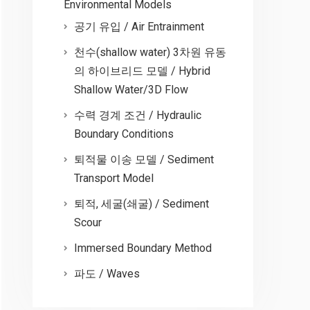
Environmental Models
공기 유입 / Air Entrainment
천수(shallow water) 3차원 유동
의 하이브리드 모델 / Hybrid
Shallow Water/3D Flow
수력 경계 조건 / Hydraulic
Boundary Conditions
퇴적물 이송 모델 / Sediment
Transport Model
퇴적, 세굴(쇄굴) / Sediment
Scour
Immersed Boundary Method
파도 / Waves