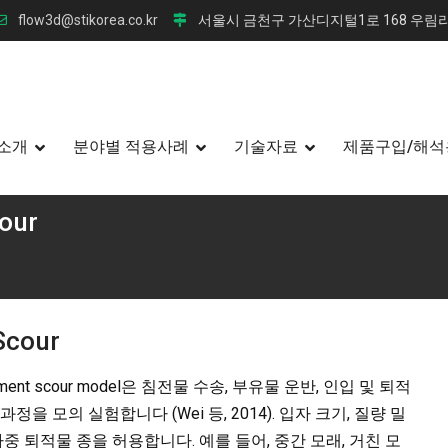
flow3d@stikorea.co.kr
서울시 금천구 가산디지털1로 168 우림라
소개
분야별 적용사례
기술자료
제품구입/해석
our
cour
ent scour model은 침전물 수송, 부유물 운반, 인입 및 퇴적
을 모의 실험합니다 (Wei 등, 2014). 입자 크기, 질량 밀
중 퇴적물 종을 허용합니다. 예를 들어, 중간 모래, 거친 모