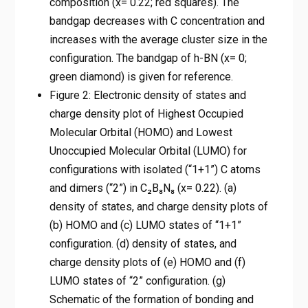
composition (x= 0.22; red squares). The
bandgap decreases with C concentration and
increases with the average cluster size in the
configuration. The bandgap of h-BN (x= 0;
green diamond) is given for reference.
Figure 2: Electronic density of states and
charge density plot of Highest Occupied
Molecular Orbital (HOMO) and Lowest
Unoccupied Molecular Orbital (LUMO) for
configurations with isolated (“1+1”) C atoms
and dimers (“2”) in C₂B₈N₈ (x= 0.22). (a)
density of states, and charge density plots of
(b) HOMO and (c) LUMO states of “1+1”
configuration. (d) density of states, and
charge density plots of (e) HOMO and (f)
LUMO states of “2” configuration. (g)
Schematic of the formation of bonding and