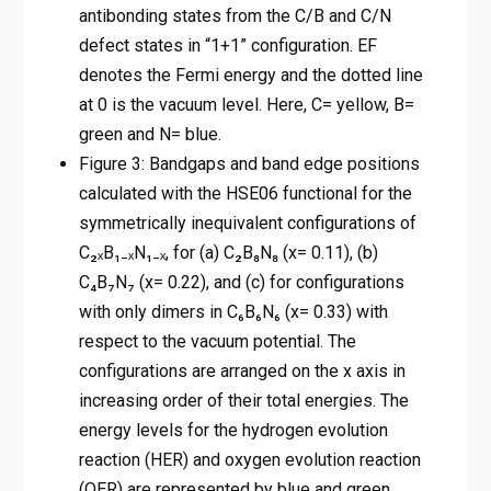
antibonding states from the C/B and C/N
defect states in “1+1” configuration. EF
denotes the Fermi energy and the dotted line
at 0 is the vacuum level. Here, C= yellow, B=
green and N= blue.
Figure 3: Bandgaps and band edge positions
calculated with the HSE06 functional for the
symmetrically inequivalent configurations of
C₂ₓB₁₋ₓN₁₋ₓ, for (a) C₂B₈N₈ (x= 0.11), (b)
C₄B₇N₇ (x= 0.22), and (c) for configurations
with only dimers in C₆B₆N₆ (x= 0.33) with
respect to the vacuum potential. The
configurations are arranged on the x axis in
increasing order of their total energies. The
energy levels for the hydrogen evolution
reaction (HER) and oxygen evolution reaction
(OER) are represented by blue and green