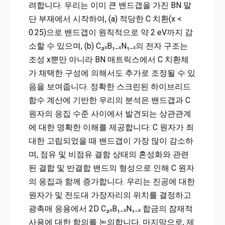
려합니다. 우리는 이미 큰 밴드갭을 가진 BN 말
단 부재에서 시작하여, (a) 적당한 C 치환(x <
0.25)으로 밴드갭이 원칙적으로 약 2 eV까지 감
소할 수 있으며, (b) C₂ₓB₁₋ₓN₁₋ₓ의 전자 구조는
조성 x뿐만 아니라 BN 매트릭스에서 C 치환체
가 채택한 구성에 의해서도 추가로 조정될 수 있
음을 보여줍니다. 정확한 스크린된 하이브리드
함수 계산에 기반한 우리의 분석은 밴드갭과 C
원자의 응집 수준 사이에서 발견되는 상관관계
에 대한 명확한 이해를 제공합니다: C 원자가 최
대한 고립되었을 때 밴드갭이 가장 많이 감소하
며, 점유 및 비점유 결함 상태의 혼성화와 관련
된 결합 및 반결합 밴드의 형성으로 인해 C 원자
의 응집과 함께 증가합니다. 우리는 진공에 대한
원자가 및 전도대 가장자리의 위치를 결정하고
광촉매 응용에서 2D C₂ₓB₁₋ₓN₁₋ₓ 합금의 잠재적
사용에 대한 함의를 논의합니다. 마지막으로, 제