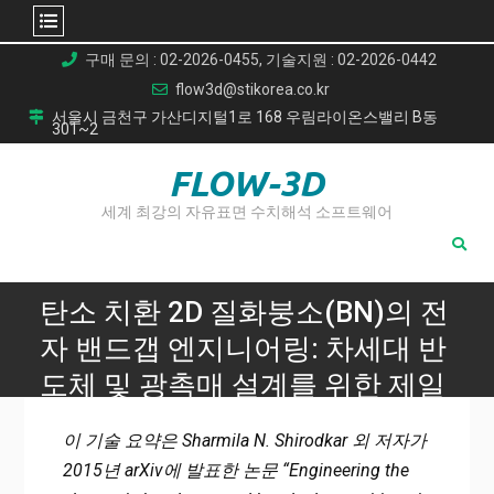
Skip
구매 문의 : 02-2026-0455, 기술지원 : 02-2026-0442
to
flow3d@stikorea.co.kr
content
서울시 금천구 가산디지털1로 168 우림라이온스밸리 B동
301~2
FLOW-3D
세계 최강의 자유표면 수치해석 소프트웨어
탄소 치환 2D 질화붕소(BN)의 전
자 밴드갭 엔지니어링: 차세대 반
도체 및 광촉매 설계를 위한 제일
원리 연구
이 기술 요약은 Sharmila N. Shirodkar 외 저자가
Home
2015년 arXiv에 발표한 논문 “Engineering the
탄소 치환 2D 질화붕소(BN)의 전자 밴드갭 엔지니어링: 차세