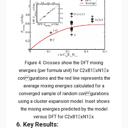
Figure 4: Crosses show the DFT mixing
energies (per formula unit) for C2xB1􀀀xN1􀀀x
con gurations and the red line represents the
average mixing energies calculated for a
converged sample of random con gurations
using a cluster expansion model. Inset shows
the mixing energies predicted by the model
versus DFT for C2xB1􀀀xN1􀀀x.
6. Key Results: