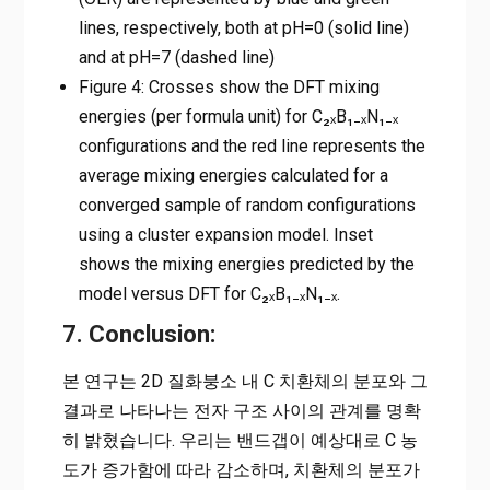
lines, respectively, both at pH=0 (solid line)
and at pH=7 (dashed line)
Figure 4: Crosses show the DFT mixing
energies (per formula unit) for C₂ₓB₁₋ₓN₁₋ₓ
configurations and the red line represents the
average mixing energies calculated for a
converged sample of random configurations
using a cluster expansion model. Inset
shows the mixing energies predicted by the
model versus DFT for C₂ₓB₁₋ₓN₁₋ₓ.
7. Conclusion:
본 연구는 2D 질화붕소 내 C 치환체의 분포와 그
결과로 나타나는 전자 구조 사이의 관계를 명확
히 밝혔습니다. 우리는 밴드갭이 예상대로 C 농
도가 증가함에 따라 감소하며, 치환체의 분포가