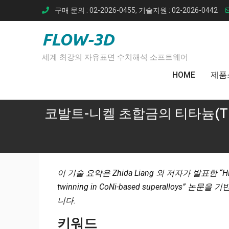
Skip
구매 문의 : 02-2026-0455, 기술지원 : 02-2026-0442
to
content
FLOW-3D
세계 최강의 자유표면 수치해석 소프트웨어
HOME
제품
코발트-니켈 초합금의 티타늄(T
이 기술 요약은 Zhida Liang 외 저자가 발표한 “High-Ti i
twinning in CoNi-based superalloys
니다.
키워드