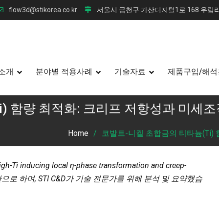
flow3d@stikorea.co.kr
서울시 금천구 가산디지털1로 168 우림라
소개
분야별 적용사례
기술자료
제품구입/해석
i) 함량 최적화: 크리프 저항성과 미세
Home
코발트-니켈 초합금의 티타늄(Ti)
nducing local η-phase transformation and creep-
” 논문을 기반으로 하며, STI C&D가 기술 전문가를 위해 분석 및 요약했습