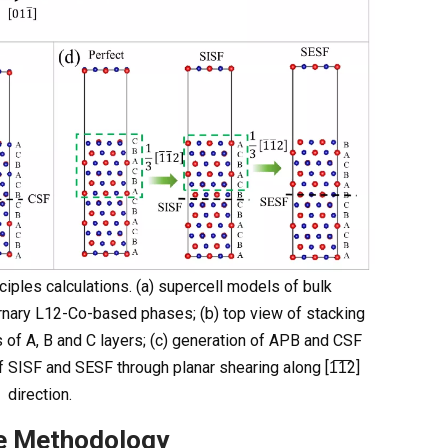
nciples calculations. (a) supercell models of bulk
ternary L12-Co-based phases; (b) top view of stacking
s of A, B and C layers; (c) generation of APB and CSF
f SISF and SESF through planar shearing along [1̅1̅2]
direction.
he Methodology