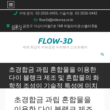
Skip
구매 문의 : 02-2026-0455, 기술지원 : 02-2026-0442
to
flow3d@stikorea.co.kr
content
서울시 금천구 가산디지털1로 168 우림라이온스밸리 B동
301~2
FLOW-3D
세계 최강의 자유표면 수치해석 소프트웨어
초경합금 과립 혼합물을 이용한
다이 블랭크 제조 및 혼합물의 화
학적 조성이 기술적 특성에 미치
는 영향
초경합금 과립 혼합물을
Home
이용한 다이 블랭크 제조
초경합금 과립 혼합물을 이용한 다이 블랭크 제조 및 혼합물의