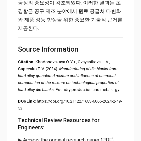
공정의 중요성이 강조되었다. 이러한 결과는 초
경합금 공구 제조 분야에서 원료 공급처 다변화
와 제품 성능 향상을 위한 중요한 기술적 근거를
제공한다.
Source Information
Citation:
Khodosovskaya O. Yu., Ovsyanikova L. V.,
Gapeenko T. V. (2024).
Manufacturing of die blanks from
hard alloy granulated mixture and influence of chemical
composition of the mixture on technological properties of
hard alloy die blanks
. Foundry production and metallurgy.
DOI/Link:
https://doi.org/10.21122/1683-6065-2024-2-49-
53
Technical Review Resources for
Engineers:
▶ Access the original research paper (PDF)