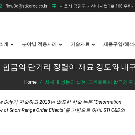
flow3d@stikorea.co.kr
서울시 금천구 가산디지털1로 168 우림라
소개
분야별 적용사례
기술자료
제품구입/해석
 합금의 단거리 정렬이 재료 강도와 내
Home
차세대 성능의 실현: 고엔트로피 합금의 
tthew Daly가 저술하고 2023년 발표한 학술 논문 “Deformation
eview of Short-Range Order Effects”를 기반으로 하며, STI C&D의