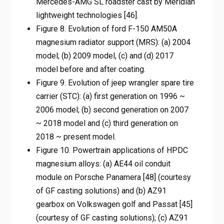
Mercedes-AMG SL roadster cast by Meridian
lightweight technologies [46].
Figure 8. Evolution of ford F-150 AM50A
magnesium radiator support (MRS): (a) 2004
model; (b) 2009 model, (c) and (d) 2017
model before and after coating.
Figure 9. Evolution of jeep wrangler spare tire
carrier (STC): (a) first generation on 1996 ~
2006 model; (b) second generation on 2007
~ 2018 model and (c) third generation on
2018 ~ present model.
Figure 10. Powertrain applications of HPDC
magnesium alloys: (a) AE44 oil conduit
module on Porsche Panamera [48] (courtesy
of GF casting solutions) and (b) AZ91
gearbox on Volkswagen golf and Passat [45]
(courtesy of GF casting solutions); (c) AZ91