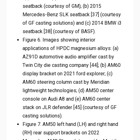
seatback (courtesy of GM); (b) 2015
Mercedes-Benz SLK seatback [37] (courtesy
of GF casting solutions) and (c) 2014 BMW i3
seatback [38] (courtesy of BASF).
Figure 6. Images showing interior
applications of HPDC magnesium alloys: (a)
AZ91D automotive audio amplifier cast by
Twin City die casting company [44]; (b) AM60
display bracket on 2021 ford explorer; (c)
AM60 steering column cast by Meridian
lightweight technologies; (d) AM50 center
console on Audi A8 and (e) AM60 center
stack on JLR defender [45] (courtesy of GF
casting solutions).
Figure 7. AM50 left hand (LH) and right hand
(RH) rear support brackets on 2022