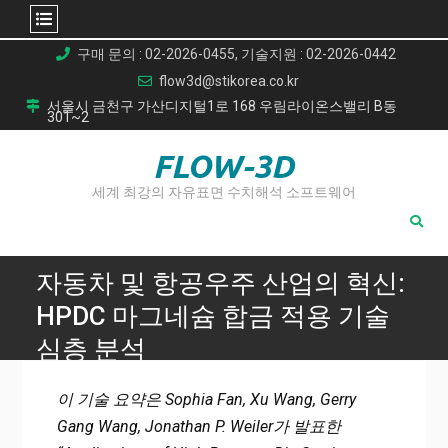
Skip
구매 문의 : 02-2026-0455, 기술지원 : 02-2026-0442
to
flow3d@stikorea.co.kr
content
서울시 금천구 가산디지털1로 168 우림라이온스밸리 B동
301~2
FLOW-3D
세계 최강의 자유표면 수치해석 소프트웨어
자동차 및 항공우주 산업의 혁신:
HPDC 마그네슘 합금 적용 기술
심층 분석
Home
이 기술 요약은 Sophia Fan, Xu Wang, Gerry
자동차 및 항공우주 산업의 혁신: HPDC 마그네슘 합금 적용 기
Gang Wang, Jonathan P. Weiler가 발표한
술 심층 분석