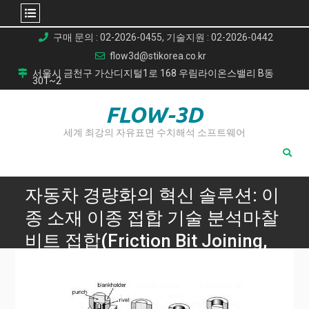
Skip
구매 문의 : 02-2026-0455, 기술지원 : 02-2026-0442
to
flow3d@stikorea.co.kr
content
서울시 금천구 가산디지털1로 168 우림라이온스밸리 B동
301~2
FLOW-3D
세계 최강의 자유표면 수치해석 소프트웨어
자동차 경량화의 혁신 솔루션: 이
종 소재 이종 접합 기술 분석마찰
비트 접합(Friction Bit Joining,
FBJ)을 이용한 알루미늄과 초고
강도강의 고강도 체결 타당성 연