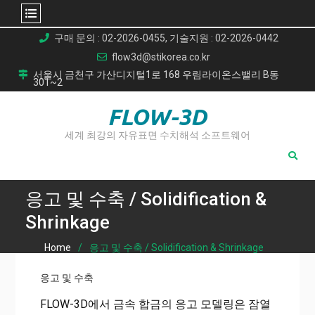
Skip
구매 문의 : 02-2026-0455, 기술지원 : 02-2026-0442
to
flow3d@stikorea.co.kr
content
서울시 금천구 가산디지털1로 168 우림라이온스밸리 B동
301~2
FLOW-3D
세계 최강의 자유표면 수치해석 소프트웨어
응고 및 수축 / Solidification &
Shrinkage
Home
응고 및 수축 / Solidification & Shrinkage
응고 및 수축
FLOW-3D에서 금속 합금의 응고 모델링은 잠열